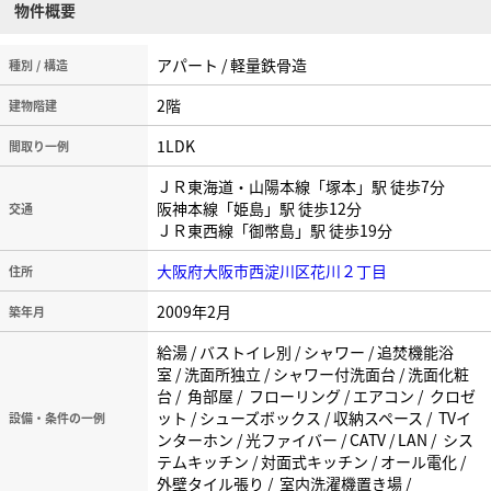
物件概要
アパート / 軽量鉄骨造
種別 / 構造
2階
建物階建
1LDK
間取り一例
ＪＲ東海道・山陽本線「塚本」駅 徒歩7分
阪神本線「姫島」駅 徒歩12分
交通
ＪＲ東西線「御幣島」駅 徒歩19分
大阪府大阪市西淀川区花川２丁目
住所
2009年2月
築年月
給湯 / バストイレ別 / シャワー / 追焚機能浴
室 / 洗面所独立 / シャワー付洗面台 / 洗面化粧
台 / 角部屋 / フローリング / エアコン / クロゼ
ット / シューズボックス / 収納スペース / TVイ
設備・条件の一例
ンターホン / 光ファイバー / CATV / LAN / シス
テムキッチン / 対面式キッチン / オール電化 /
外壁タイル張り / 室内洗濯機置き場 /