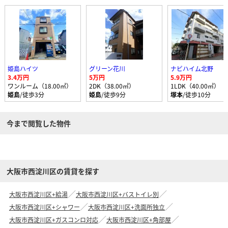
姫島ハイツ
グリーン花川
ナビハイム北野
3.4万円
5万円
5.9万円
ワンルーム（18.00㎡）
2DK（38.00㎡）
1LDK（40.00㎡）
姫島
/徒歩3分
姫島
/徒歩9分
塚本
/徒歩10分
今まで閲覧した物件
大阪市西淀川区の賃貸を探す
大阪市西淀川区+給湯
大阪市西淀川区+バストイレ別
大阪市西淀川区+シャワー
大阪市西淀川区+洗面所独立
大阪市西淀川区+ガスコンロ対応
大阪市西淀川区+角部屋