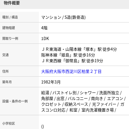
物件概要
マンション / S造(鉄骨造)
種別 / 構造
4階
建物階建
1DK
間取り一例
ＪＲ東海道・山陽本線「塚本」駅 徒歩4分
阪神本線「姫島」駅 徒歩16分
交通
ＪＲ東西線「御幣島」駅 徒歩19分
大阪府大阪市西淀川区柏里２丁目
住所
1982年3月
築年月
給湯 / バストイレ別 / シャワー / 洗面所独立 /
角部屋 / 出窓 / バルコニー / 南向き / エアコン /
設備・条件の一例
クロゼット / 収納スペース / 光ファイバー / ガ
スコンロ対応 / 和室 / 室内洗濯機置き場 /
小学校区
()