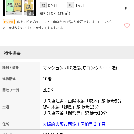
0ヶ月
1ヶ月
敷
礼
2
9階
2LDK（57ｍ
）
広々リビングの２ＬＤＫ・南向きで日当たり良好です。オートロック付
き・大通り沿いですので女性の方も安心です。
独立洗面台・室内洗濯機置場・２口ガスコンロ設置可。
商店街・病院（救急対応）・コンビニ等の生活施設充実してます。
物件概要
マンション / RC造(鉄筋コンクリート造)
種別 / 構造
10階
建物階建
2LDK
間取り一例
ＪＲ東海道・山陽本線「塚本」駅 徒歩5分
阪神本線「姫島」駅 徒歩13分
交通
ＪＲ東西線「御幣島」駅 徒歩19分
大阪府大阪市西淀川区柏里２丁目
住所