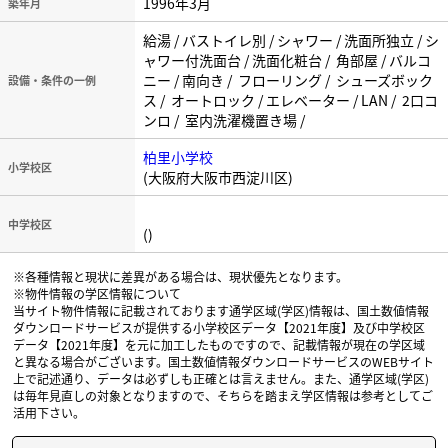
1996年3月
築年月
給湯 / バストイレ別 / シャワー / 洗面所独立 / シ
ャワー付洗面台 / 洗面化粧台 / 角部屋 / バルコ
ニー / 南向き / フローリング / シューズボック
設備・条件の一例
ス / オートロック / エレベーター / LAN / 2口コ
ンロ / 室内洗濯機置き場 /
柏里小学校
小学校区
(大阪府大阪市西淀川区)
中学校区
()
※各種情報と現状に差異がある場合は、現状優先となります。
※物件情報の学区情報について
当サイト物件情報に記載されております通学区域(学区)情報は、国土数値情報
ダウンロードサービスが提供する小学校区データ【2021年度】及び中学校区
データ【2021年度】を元に加工したものですので、記載情報が現在の学区域
と異なる場合がございます。国土数値情報ダウンロードサービスのWEBサイト
上で記述通り、データは必ずしも正確とは言えません。また、通学区域(学区)
は毎年見直しの対象となりますので、そちらを踏まえ学区情報は参考としてご
活用下さい。