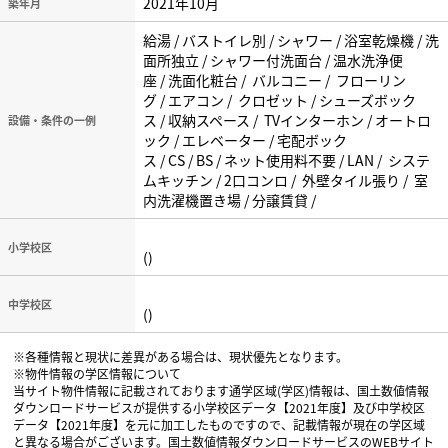
2021年10月
築年月
給湯 / バストイレ別 / シャワー / 浴室乾燥機 / 洗
面所独立 / シャワー付洗面台 / 温水洗浄便
座 / 洗面化粧台 / バルコニー / フローリン
グ / エアコン / クロゼット / シューズボック
ス / 収納スペース / TVインターホン / オートロ
設備・条件の一例
ック / エレベーター / 宅配ボック
ス / CS / BS / ネット使用料不要 / LAN / システ
ムキッチン / 2口コンロ / 外壁タイル張り / 室
内洗濯機置き場 / 分譲賃貸 /
小学校区
()
中学校区
()
※各種情報と現状に差異がある場合は、現状優先となります。
※物件情報の学区情報について
当サイト物件情報に記載されております通学区域(学区)情報は、国土数値情報
ダウンロードサービスが提供する小学校区データ【2021年度】及び中学校区
データ【2021年度】を元に加工したものですので、記載情報が現在の学区域
と異なる場合がございます。国土数値情報ダウンロードサービスのWEBサイト