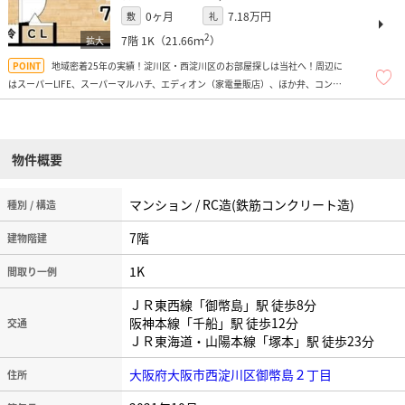
0ヶ月
7.18万円
敷
礼
2
7階
1K（21.66ｍ
）
地域密着25年の実績！淀川区・西淀川区のお部屋探しは当社へ！周辺に
はスーパーLIFE、スーパーマルハチ、エディオン（家電量販店）、ほか弁、コンビ
ニ多数、スギ薬局、トレーニングジム、コーナン（ホームセンター）などがあり便
利ですよ！
物件概要
マンション / RC造(鉄筋コンクリート造)
種別 / 構造
7階
建物階建
1K
間取り一例
ＪＲ東西線「御幣島」駅 徒歩8分
阪神本線「千船」駅 徒歩12分
交通
ＪＲ東海道・山陽本線「塚本」駅 徒歩23分
大阪府大阪市西淀川区御幣島２丁目
住所