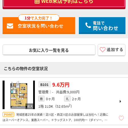
WEB来店予約はこちら
1分
で入力完了！
電話で
問い合わせ
お気に入り一覧を見る
こちらの物件の空室状況
9.6万円
B101
-
9,000円
0ヶ月
2ヶ月
敷
礼
2
1階
1LDK（52.65ｍ
）
地域密着25年の実績！淀川区・西淀川区のお部屋探しは当社へ！近隣に
はスーパーオアシス、業務スーパー、ドラッグストア、100円均一（ダイソー、
FLETS）、コンビニなどがあり便利ですよ！