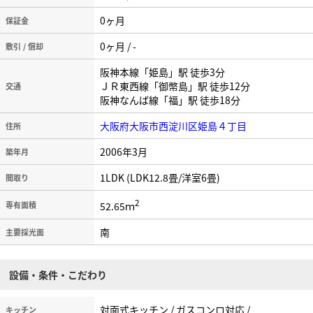
0ヶ月
保証金
0ヶ月 / -
敷引 / 償却
阪神本線「姫島」駅 徒歩3分
ＪＲ東西線「御幣島」駅 徒歩12分
交通
阪神なんば線「福」駅 徒歩18分
大阪府大阪市西淀川区姫島４丁目
住所
2006年3月
築年月
1LDK (LDK12.8畳/洋室6畳)
間取り
2
52.65ｍ
専有面積
南
主要採光面
設備・条件・こだわり
対面式キッチン / ガスコンロ対応 /
キッチン