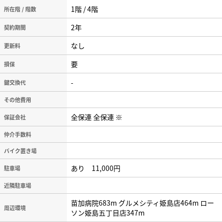
1階 / 4階
所在階 / 階数
2年
契約期間
なし
更新料
要
損保
-
鍵交換代
その他費用
全保連 全保連 ※
保証会社
仲介手数料
バイク置き場
あり 11,000円
駐車場
近隣駐車場
苗加病院683m グルメシティ姫島店464m ロー
周辺環境
ソン姫島五丁目店347m