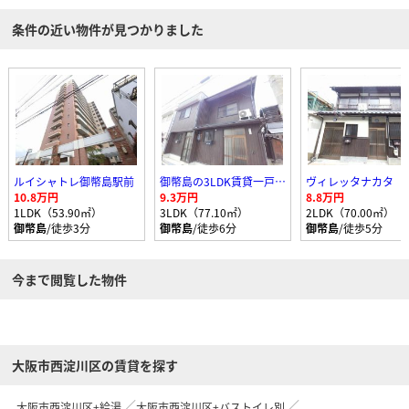
条件の近い物件が見つかりました
ルイシャトレ御幣島駅前
御幣島の3LDK賃貸一戸建て
ヴィレッタナカタ
10.8万円
9.3万円
8.8万円
1LDK（53.90㎡）
3LDK（77.10㎡）
2LDK（70.00㎡）
御幣島
/徒歩3分
御幣島
/徒歩6分
御幣島
/徒歩5分
今まで閲覧した物件
大阪市西淀川区の賃貸を探す
大阪市西淀川区+給湯
大阪市西淀川区+バストイレ別