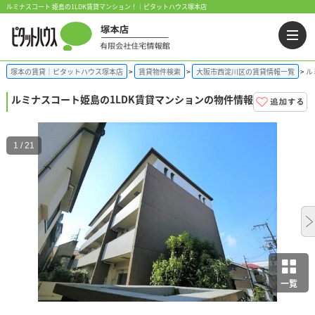
ルミナスコート 姫島の1LDK賃貸マンション！｜ピタットハウス塚本店
塚本の賃貸｜ピタットハウス塚本店
賃貸物件検索
大阪市西淀川区の賃貸情報一覧
ル
ルミナスコート
姫島の1LDK賃貸マンションの物件情報
1 / 21
一覧