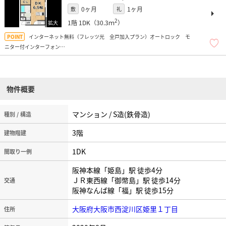
0ヶ月
1ヶ月
敷
礼
2
1階
1DK（30.3ｍ
）
インターネット無料（フレッツ光 全戸加入プラン）オートロック モ
ニター付インターフォン
近隣にはスーパーオアシス、業務スーパー、ドラッグストア、100円均一（ダイソ
ー、FLET）などがあり過ごしやすい環境ですよ！
物件概要
マンション / S造(鉄骨造)
種別 / 構造
3階
建物階建
1DK
間取り一例
阪神本線「姫島」駅 徒歩4分
ＪＲ東西線「御幣島」駅 徒歩14分
交通
阪神なんば線「福」駅 徒歩15分
大阪府大阪市西淀川区姫里１丁目
住所