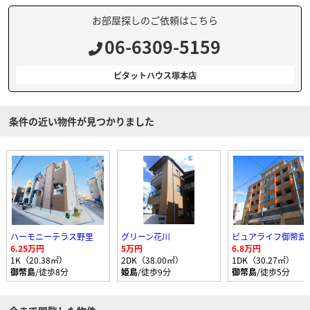
お部屋探しのご依頼はこちら
06-6309-5159
ピタットハウス塚本店
条件の近い物件が見つかりました
ハーモニーテラス野里
グリーン花川
ピュアライフ御幣島
6.25万円
5万円
6.8万円
1K（20.38㎡）
2DK（38.00㎡）
1DK（30.27㎡）
御幣島
/徒歩8分
姫島
/徒歩9分
御幣島
/徒歩5分