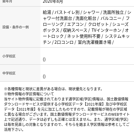
2020年8月
築年月
給湯 / バストイレ別 / シャワー / 洗面所独立 / シ
ャワー付洗面台 / 洗面化粧台 / バルコニー / フ
ローリング / エアコン / クロゼット / シューズ
設備・条件の一例
ボックス / 収納スペース / TVインターホン / オ
ートロック / ネット使用料不要 / システムキッ
チン / 2口コンロ / 室内洗濯機置き場 /
小学校区
()
中学校区
()
※各種情報と現状に差異がある場合は、現状優先となります。
※物件情報の学区情報について
当サイト物件情報に記載されております通学区域(学区)情報は、国土数値情報
ダウンロードサービスが提供する小学校区データ【2021年度】及び中学校区
データ【2021年度】を元に加工したものですので、記載情報が現在の学区域
と異なる場合がございます。国土数値情報ダウンロードサービスのWEBサイト
上で記述通り、データは必ずしも正確とは言えません。また、通学区域(学区)
は毎年見直しの対象となりますので、そちらを踏まえ学区情報は参考としてご
活用下さい。