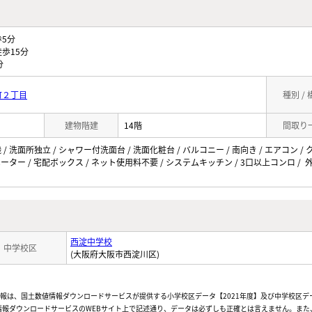
5分
歩15分
分
町２丁目
種別 /
建物階建
14階
間取り
/ 洗面所独立 / シャワー付洗面台 / 洗面化粧台 / バルコニー / 南向き / エアコン /
ベーター / 宅配ボックス / ネット使用料不要 / システムキッチン / 3口以上コンロ / 
西淀中学校
中学校区
(大阪府大阪市西淀川区)
情報は、国土数値情報ダウンロードサービスが提供する小学校区データ【2021年度】及び中学校区デ
報ダウンロードサービスのWEBサイト上で記述通り、データは必ずしも正確とは言えません。また、