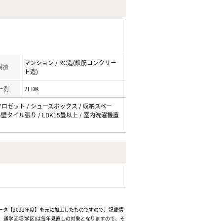
マンション / RC造(鉄筋コンクリー
 構造
ト造)
一例
2LDK
 クロゼット / シューズボックス / 収納スペー
外壁タイル張り / LDK15畳以上 / 室内洗濯機置
ータ【2021年度】を元に加工したものですので、記載情
通学区域(学区)は毎年見直しの対象となりますので、そ