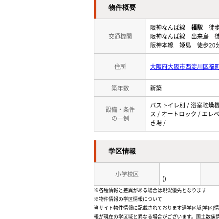
物件概要
阪神なんば線
福駅
徒歩
交通機関
阪神なんば線 出来島 徒
阪神本線 姫島 徒歩20
住所
大阪府大阪市西淀川区福
築年数
新築
バストイレ別 / 浴室乾燥機 
設備・条件
ス / オートロック / エレ
の一例
き場 /
学区情報
小学校区
()
※各種情報と差異がある場合は現況優先となります
※物件情報の学区情報について
当サイト物件情報に記載されております通学区域(学区)
報が現在の学区域と異なる場合がございます。国土数値情