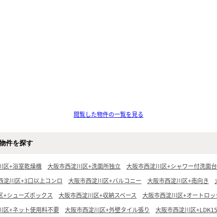
閲覧した物件の一覧を見る
物件を探す
川区+浴室乾燥機
大阪市西淀川区+洗面所独立
大阪市西淀川区+シャワー付洗面台
西淀川区+3口以上コンロ
大阪市西淀川区+バルコニー
大阪市西淀川区+南向き
区+シューズボックス
大阪市西淀川区+収納スペース
大阪市西淀川区+オートロッ
川区+ネット使用料不要
大阪市西淀川区+外壁タイル張り
大阪市西淀川区+LDK1