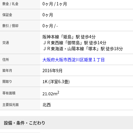
0ヶ月 / 1ヶ月
敷金 / 礼金
0ヶ月
保証金
0ヶ月 / -
敷引 / 償却
阪神本線「姫島」駅 徒歩4分
ＪＲ東西線「御幣島」駅 徒歩14分
交通
ＪＲ東海道・山陽本線「塚本」駅 徒歩18分
大阪府大阪市西淀川区姫里１丁目
住所
2016年9月
築年月
1K (洋室6.3畳)
間取り
2
21.02ｍ
専有面積
北西
主要採光面
設備・条件・こだわり