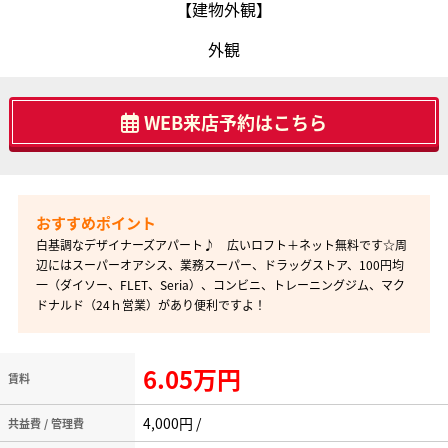
【建物外観】
外観
WEB来店予約はこちら
白基調なデザイナーズアパート♪ 広いロフト＋ネット無料です☆周
辺にはスーパーオアシス、業務スーパー、ドラッグストア、100円均
一（ダイソー、FLET、Seria）、コンビニ、トレーニングジム、マク
ドナルド（24ｈ営業）があり便利ですよ！
6.05万円
賃料
4,000円 /
共益費 / 管理費