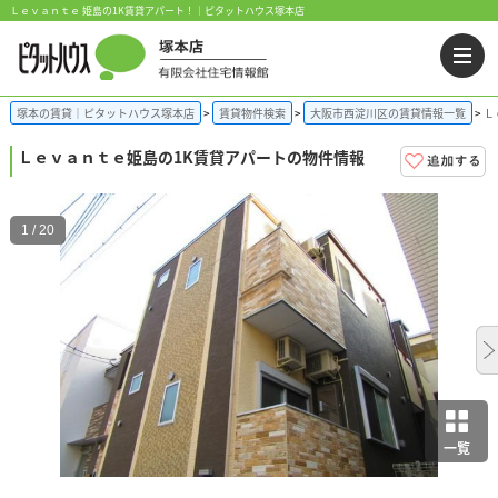
Ｌｅｖａｎｔｅ 姫島の1K賃貸アパート！｜ピタットハウス塚本店
塚本の賃貸｜ピタットハウス塚本店
賃貸物件検索
大阪市西淀川区の賃貸情報一覧
Ｌ
Ｌｅｖａｎｔｅ
姫島の1K賃貸アパートの物件情報
1 / 20
一覧