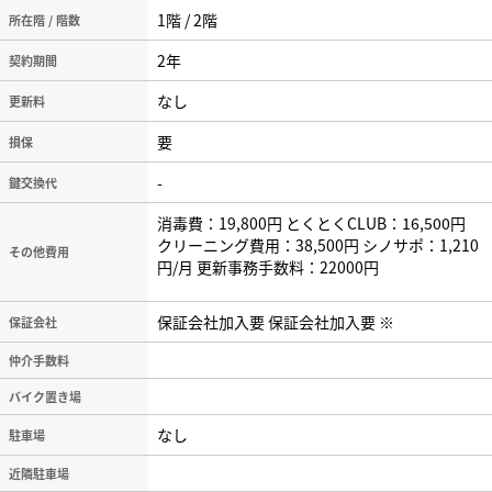
1階 / 2階
所在階 / 階数
2年
契約期間
なし
更新料
要
損保
-
鍵交換代
消毒費：19,800円 とくとくCLUB：16,500円
クリーニング費用：38,500円 シノサポ：1,210
その他費用
円/月 更新事務手数料：22000円
保証会社加入要 保証会社加入要 ※
保証会社
仲介手数料
バイク置き場
なし
駐車場
近隣駐車場