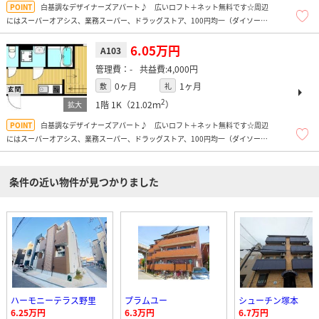
白基調なデザイナーズアパート♪ 広いロフト＋ネット無料です☆周辺
にはスーパーオアシス、業務スーパー、ドラッグストア、100円均一（ダイソー、
FLET、Seria）、コンビニ、トレーニングジム、マクドナルド（24ｈ営業）があり
便利ですよ！
6.05万円
A103
-
4,000円
0ヶ月
1ヶ月
敷
礼
2
1階
1K（21.02ｍ
）
白基調なデザイナーズアパート♪ 広いロフト＋ネット無料です☆周辺
にはスーパーオアシス、業務スーパー、ドラッグストア、100円均一（ダイソー、
FLET、Seria）、コンビニ、トレーニングジム、マクドナルド（24ｈ営業）があり
便利ですよ！
条件の近い物件が見つかりました
ハーモニーテラス野里
プラムユー
シューチン塚本
6.25万円
6.3万円
6.7万円