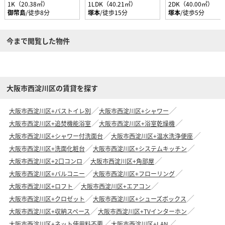
1K（20.38㎡）
1LDK（40.21㎡）
2DK（40.00㎡）
御幣島
/徒歩8分
塚本
/徒歩15分
塚本
/徒歩5分
今まで閲覧した物件
大阪市西淀川区の賃貸を探す
大阪市西淀川区+バストイレ別
大阪市西淀川区+シャワー
大阪市西淀川区+追焚機能浴室
大阪市西淀川区+浴室乾燥機
大阪市西淀川区+シャワー付洗面台
大阪市西淀川区+温水洗浄便座
大阪市西淀川区+洗面化粧台
大阪市西淀川区+システムキッチン
大阪市西淀川区+2口コンロ
大阪市西淀川区+角部屋
大阪市西淀川区+バルコニー
大阪市西淀川区+フローリング
大阪市西淀川区+ロフト
大阪市西淀川区+エアコン
大阪市西淀川区+クロゼット
大阪市西淀川区+シューズボックス
大阪市西淀川区+収納スペース
大阪市西淀川区+TVインターホン
大阪市西淀川区+ネット使用料不要
大阪市西淀川区+LAN