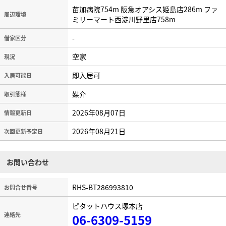
苗加病院754m 阪急オアシス姫島店286m ファ
周辺環境
ミリーマート西淀川野里店758m
-
借家区分
空家
現況
即入居可
入居可能日
媒介
取引態様
2026年08月07日
情報更新日
2026年08月21日
次回更新予定日
お問い合わせ
RHS-BT286993810
お問合せ番号
ピタットハウス塚本店
連絡先
06-6309-5159