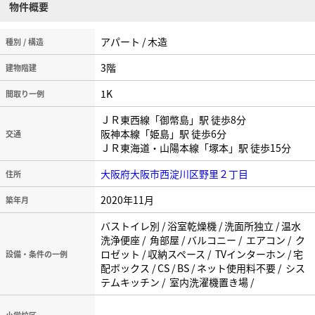
物件概要
アパート / 木造
種別 / 構造
3階
建物階建
1K
間取り一例
ＪＲ東西線「御幣島」駅 徒歩8分
阪神本線「姫島」駅 徒歩6分
交通
ＪＲ東海道・山陽本線「塚本」駅 徒歩15分
大阪府大阪市西淀川区野里２丁目
住所
2020年11月
築年月
バストイレ別 / 浴室乾燥機 / 洗面所独立 / 温水
洗浄便座 / 角部屋 / バルコニー / エアコン / ク
ロゼット / 収納スペース / TVインターホン / 宅
設備・条件の一例
配ボックス / CS / BS / ネット使用料不要 / シス
テムキッチン / 室内洗濯機置き場 /