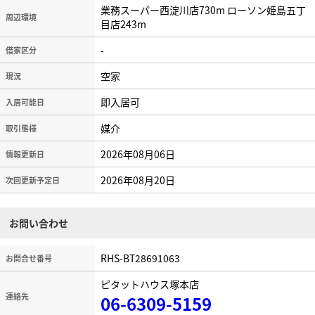
業務スーパー西淀川店730m ローソン姫島五丁
周辺環境
目店243m
-
借家区分
空家
現況
即入居可
入居可能日
媒介
取引態様
2026年08月06日
情報更新日
2026年08月20日
次回更新予定日
お問い合わせ
RHS-BT28691063
お問合せ番号
ピタットハウス塚本店
連絡先
06-6309-5159