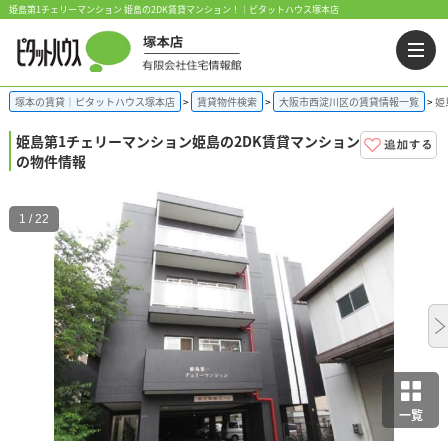
姫島第1チェリーマンション 姫島の2DK賃貸マンション！｜ピタットハウス塚本店
塚本の賃貸｜ピタットハウス塚本店
賃貸物件検索
大阪市西淀川区の賃貸情報一覧
姫
姫島第1チェリーマンション
姫島の2DK賃貸マンション
の物件情報
1 / 22
一覧