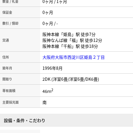
0ヶ月 / 1ヶ月
敷金 / 礼金
0ヶ月
保証金
0ヶ月 / -
敷引 / 償却
阪神本線「姫島」駅 徒歩7分
阪神なんば線「福」駅 徒歩12分
交通
阪神本線「千船」駅 徒歩18分
大阪府大阪市西淀川区姫島２丁目
住所
1996年8月
築年月
2DK (洋室6畳/洋室6畳/DK6畳)
間取り
2
46ｍ
専有面積
南
主要採光面
設備・条件・こだわり