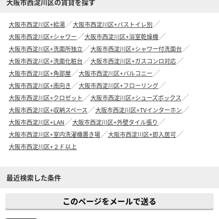
大阪市西淀川区の賃貸を探す
大阪市西淀川区+給湯
大阪市西淀川区+バストイレ別
大阪市西淀川区+シャワー
大阪市西淀川区+浴室乾燥機
大阪市西淀川区+洗面所独立
大阪市西淀川区+シャワー付洗面台
大阪市西淀川区+洗面化粧台
大阪市西淀川区+ガスコンロ対応
大阪市西淀川区+角部屋
大阪市西淀川区+バルコニー
大阪市西淀川区+南向き
大阪市西淀川区+フローリング
大阪市西淀川区+クロゼット
大阪市西淀川区+シューズボックス
大阪市西淀川区+収納スペース
大阪市西淀川区+TVインターホン
大阪市西淀川区+LAN
大阪市西淀川区+外壁タイル張り
大阪市西淀川区+室内洗濯機置き場
大阪市西淀川区+即入居可
大阪市西淀川区+２Ｆ以上
最近検索した条件
このページをメールで送る