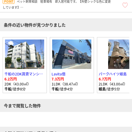
ペット飼育相談 駐車場有 即入居可能です。【外壁シックな色に変更
しています】
姫島小学校 ２００m 駅前コンビニ スーパー有
条件の近い物件が見つかりました
千船の2DK賃貸マンション
Lavita佃
パークハイツ姫島
6.2万円
7.3万円
6.7万円
2DK（43.00㎡）
1LDK（38.47㎡）
2LDK（43.00㎡）
千船
/徒歩8分
千船
/徒歩4分
姫島
/徒歩5分
今まで閲覧した物件