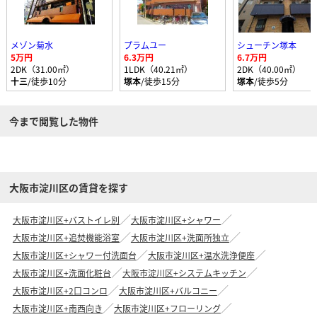
メゾン菊水
プラムユー
シューチン塚本
5万円
6.3万円
6.7万円
2DK（31.00㎡）
1LDK（40.21㎡）
2DK（40.00㎡）
十三
/徒歩10分
塚本
/徒歩15分
塚本
/徒歩5分
今まで閲覧した物件
大阪市淀川区の賃貸を探す
大阪市淀川区+バストイレ別
大阪市淀川区+シャワー
大阪市淀川区+追焚機能浴室
大阪市淀川区+洗面所独立
大阪市淀川区+シャワー付洗面台
大阪市淀川区+温水洗浄便座
大阪市淀川区+洗面化粧台
大阪市淀川区+システムキッチン
大阪市淀川区+2口コンロ
大阪市淀川区+バルコニー
大阪市淀川区+南西向き
大阪市淀川区+フローリング