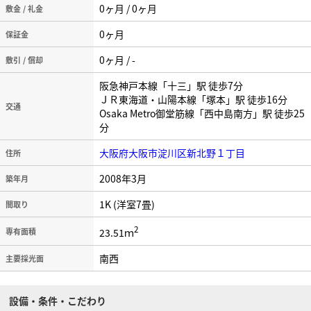
0ヶ月 / 0ヶ月
敷金 / 礼金
0ヶ月
保証金
0ヶ月 / -
敷引 / 償却
阪急神戸本線「十三」駅 徒歩7分
ＪＲ東海道・山陽本線「塚本」駅 徒歩16分
交通
Osaka Metro御堂筋線「西中島南方」駅 徒歩25
分
大阪府大阪市淀川区新北野１丁目
住所
2008年3月
築年月
1K (洋室7畳)
間取り
2
23.51ｍ
専有面積
南西
主要採光面
設備・条件・こだわり