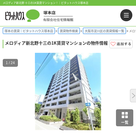
メロディア新北野 十三の1K賃貸マンション！｜ピタットハウス塚本店
塚本の賃貸｜ピタットハウス塚本店
賃貸物件検索
大阪市淀川区の賃貸情報一覧
メロ
メロディア新北野
十三の1K賃貸マンションの物件情報
1 / 24
一覧