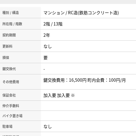
マンション / RC造(鉄筋コンクリート造)
種別 / 構造
2階 / 13階
所在階 / 階数
2年
契約期間
なし
更新料
要
損保
-
鍵交換代
鍵交換費用：16,500円 町内会費：100円/月
その他費用
加入要 加入要 ※
保証会社
仲介手数料
バイク置き場
なし
駐車場