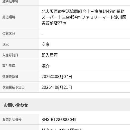
近隣駐車場
北大阪医療生活協同組合十三病院1449m 業務
スーパー十三店454m ファミリーマート淀川図
周辺環境
書館前店27m
-
借家区分
空家
現況
即入居可
入居可能日
媒介
取引態様
2026年08月07日
情報更新日
2026年08月21日
次回更新予定日
お問い合わせ
RHS-BT286888049
お問合せ番号