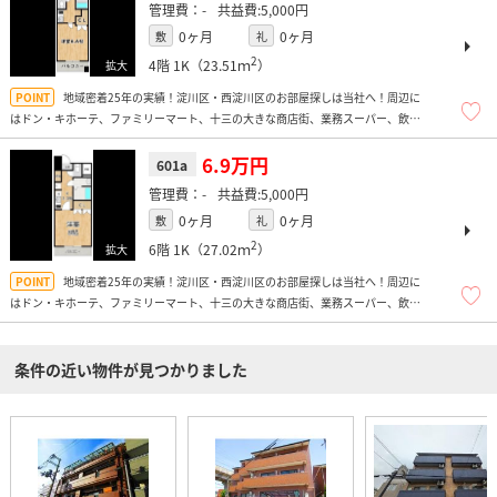
-
5,000円
0ヶ月
0ヶ月
敷
礼
2
4階
1K（23.51ｍ
）
地域密着25年の実績！淀川区・西淀川区のお部屋探しは当社へ！周辺に
はドン・キホーテ、ファミリーマート、十三の大きな商店街、業務スーパー、飲食
店、飲み屋多数あり便利ですよ！
6.9万円
601a
-
5,000円
0ヶ月
0ヶ月
敷
礼
2
6階
1K（27.02ｍ
）
地域密着25年の実績！淀川区・西淀川区のお部屋探しは当社へ！周辺に
はドン・キホーテ、ファミリーマート、十三の大きな商店街、業務スーパー、飲食
店、飲み屋多数あり便利ですよ！
条件の近い物件が見つかりました