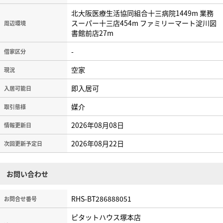
北大阪医療生活協同組合十三病院1449m 業務
スーパー十三店454m ファミリーマート淀川図
周辺環境
書館前店27m
-
借家区分
空家
現況
即入居可
入居可能日
媒介
取引態様
2026年08月08日
情報更新日
2026年08月22日
次回更新予定日
お問い合わせ
RHS-BT286888051
お問合せ番号
ピタットハウス塚本店