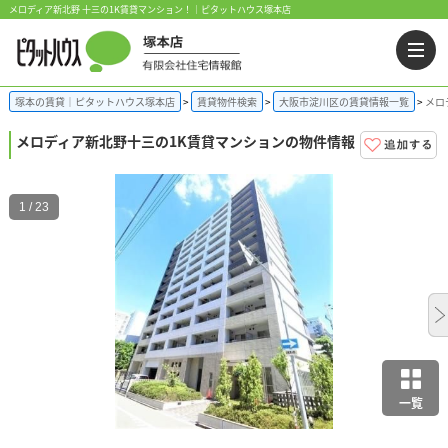
メロディア新北野 十三の1K賃貸マンション！｜ピタットハウス塚本店
塚本の賃貸｜ピタットハウス塚本店
賃貸物件検索
大阪市淀川区の賃貸情報一覧
メロ
メロディア新北野
十三の1K賃貸マンションの物件情報
1 / 23
一覧