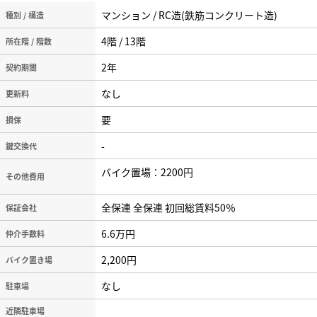
マンション / RC造(鉄筋コンクリート造)
種別 / 構造
4階 / 13階
所在階 / 階数
2年
契約期間
なし
更新料
要
損保
-
鍵交換代
バイク置場：2200円
その他費用
全保連 全保連 初回総賃料50％
保証会社
6.6万円
仲介手数料
2,200円
バイク置き場
なし
駐車場
近隣駐車場