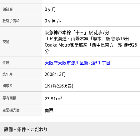
0ヶ月
保証金
0ヶ月 / -
敷引 / 償却
阪急神戸本線「十三」駅 徒歩7分
ＪＲ東海道・山陽本線「塚本」駅 徒歩16分
交通
Osaka Metro御堂筋線「西中島南方」駅 徒歩25
分
大阪府大阪市淀川区新北野１丁目
住所
2008年3月
築年月
1K (洋室6.6畳)
間取り
2
23.51ｍ
専有面積
南西
主要採光面
設備・条件・こだわり