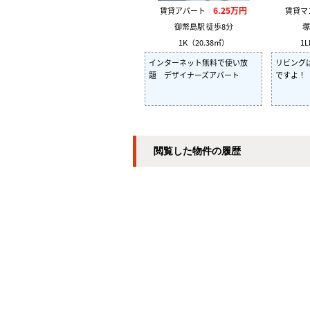
6.25万円
賃貸アパート
賃貸
御幣島駅 徒歩8分
塚
1K（20.38㎡）
1L
インターネット無料で使い放
リビング
題 デザイナーズアパート
ですよ！
閲覧した物件の履歴