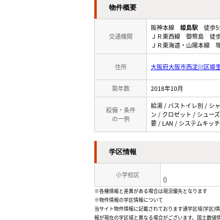
物件概要
阪神本線
姫島駅
徒歩5
交通機関
ＪＲ東西線 御幣島 徒歩
ＪＲ東海道・山陽本線 塚
住所
大阪府大阪市西淀川区姫
築年数
2018年10月
給湯 / バストイレ別 / シ
設備・条件
ン / クロゼット / シュー
の一例
要 / LAN / システムキ
学区情報
小学校区
()
※各種情報と差異がある場合は現況優先となります
※物件情報の学区情報について
当サイト物件情報に記載されております通学区域(学区)
報が現在の学区域と異なる場合がございます。国土数値情