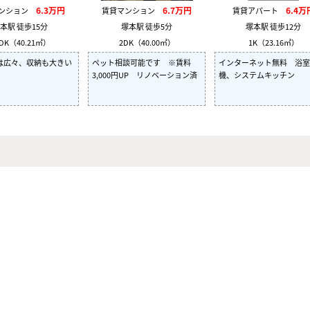
6.3万円
6.7万円
6.4万
マンション
賃貸マンション
賃貸アパート
本駅 徒歩15分
塚本駅 徒歩5分
塚本駅 徒歩12分
DK（40.21㎡）
2DK（40.00㎡）
1K（23.16㎡）
は広々、収納も大きい
ペット相談可能です ※賃料
インターネット無料 浴室
3,000円UP リノベーション済
機、システムキッチン