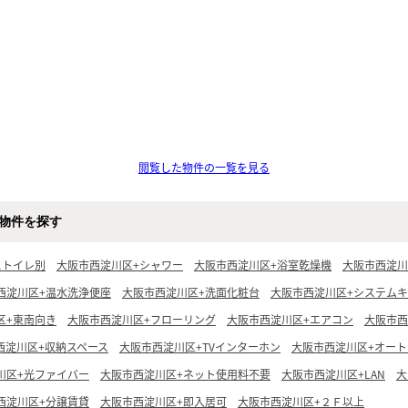
閲覧した物件の一覧を見る
物件を探す
ストイレ別
大阪市西淀川区+シャワー
大阪市西淀川区+浴室乾燥機
大阪市西淀川
西淀川区+温水洗浄便座
大阪市西淀川区+洗面化粧台
大阪市西淀川区+システム
区+東南向き
大阪市西淀川区+フローリング
大阪市西淀川区+エアコン
大阪市西
西淀川区+収納スペース
大阪市西淀川区+TVインターホン
大阪市西淀川区+オー
川区+光ファイバー
大阪市西淀川区+ネット使用料不要
大阪市西淀川区+LAN
大
西淀川区+分譲賃貸
大阪市西淀川区+即入居可
大阪市西淀川区+２Ｆ以上