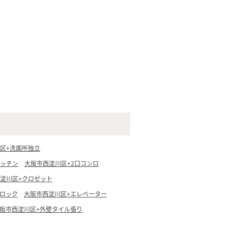
区+洗面所独立
キッチン
大阪市西淀川区+2口コンロ
淀川区+クロゼット
トロック
大阪市西淀川区+エレベーター
阪市西淀川区+外壁タイル張り