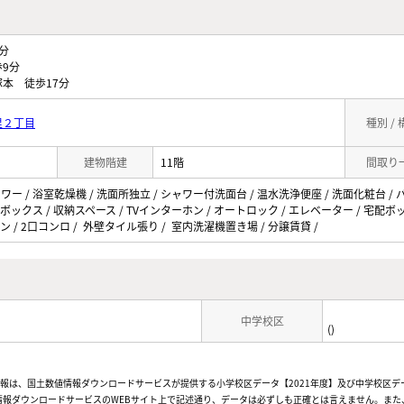
分
9分
本 徒歩17分
里２丁目
種別 /
建物階建
11階
間取り
ャワー / 浴室乾燥機 / 洗面所独立 / シャワー付洗面台 / 温水洗浄便座 / 洗面化粧台 / 
ズボックス / 収納スペース / TVインターホン / オートロック / エレベーター / 宅配
ッチン / 2口コンロ / 外壁タイル張り / 室内洗濯機置き場 / 分譲賃貸 /
中学校区
()
情報は、国土数値情報ダウンロードサービスが提供する小学校区データ【2021年度】及び中学校区デ
報ダウンロードサービスのWEBサイト上で記述通り、データは必ずしも正確とは言えません。また、