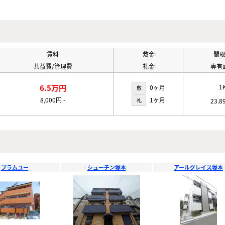
賃料
敷金
間
共益費/管理費
礼金
専有
6.5万円
1
0ヶ月
敷
8,000円
-
1ヶ月
礼
23.8
プラムユー
シューチン塚本
アールグレイス塚本