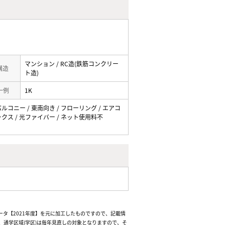
マンション / RC造(鉄筋コンクリー
 構造
ト造)
一例
1K
バルコニー / 東南向き / フローリング / エアコ
ボックス / 光ファイバー / ネット使用料不
ータ【2021年度】を元に加工したものですので、記載情
通学区域(学区)は毎年見直しの対象となりますので、そ