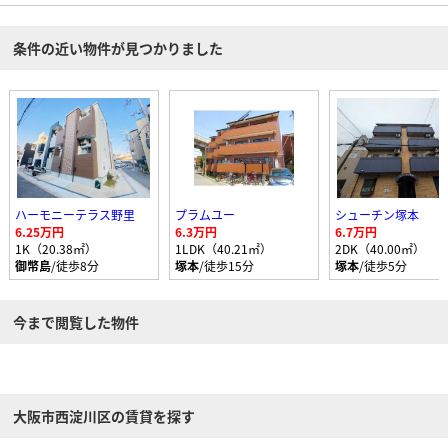
FLET、Seria）、コンビニ、トレーニングジム、マクドナルド（24ｈ営業）があり
便利ですよ！
条件の近い物件が見つかりました
ハーモニーテラス野里
プラムユー
シューチン塚本
6.25万円
6.3万円
6.7万円
1K（20.38㎡）
1LDK（40.21㎡）
2DK（40.00㎡）
御幣島
/徒歩8分
塚本
/徒歩15分
塚本
/徒歩5分
今まで閲覧した物件
大阪市西淀川区の賃貸を探す