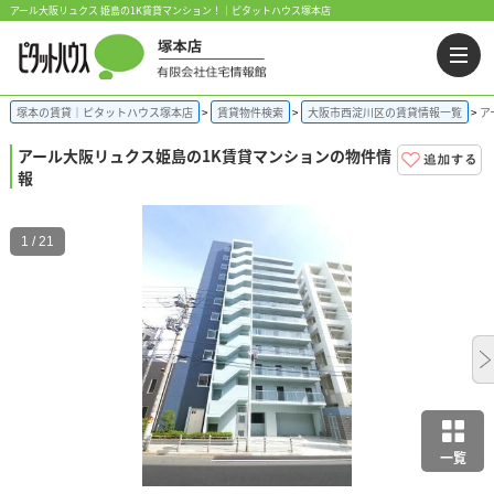
アール大阪リュクス 姫島の1K賃貸マンション！｜ピタットハウス塚本店
塚本の賃貸｜ピタットハウス塚本店
賃貸物件検索
大阪市西淀川区の賃貸情報一覧
ア
アール大阪リュクス
姫島の1K賃貸マンションの物件情
報
1 / 21
一覧