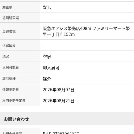
なし
駐車場
近隣駐車場
阪急オアシス姫島店408m ファミリーマート姫
周辺環境
里一丁目店152m
-
借家区分
空家
現況
即入居可
入居可能日
媒介
取引態様
2026年08月07日
情報更新日
2026年08月21日
次回更新予定日
お問い合わせ
RHS-BT287006927
お問合せ番号