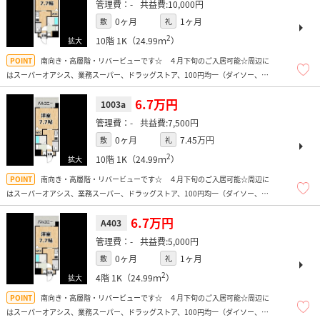
-
10,000円
0ヶ月
1ヶ月
敷
礼
2
10階
1K（24.99ｍ
）
南向き・高層階・リバービューです☆ ４月下旬のご入居可能☆周辺に
はスーパーオアシス、業務スーパー、ドラッグストア、100円均一（ダイソー、
FLET、Seria）、コンビニ、トレーニングジム、マクドナルド（24ｈ営業）があり
便利ですよ！
6.7万円
1003a
-
7,500円
0ヶ月
7.45万円
敷
礼
2
10階
1K（24.99ｍ
）
南向き・高層階・リバービューです☆ ４月下旬のご入居可能☆周辺に
はスーパーオアシス、業務スーパー、ドラッグストア、100円均一（ダイソー、
FLET、Seria）、コンビニ、トレーニングジム、マクドナルド（24ｈ営業）があり
便利ですよ！
6.7万円
A403
-
5,000円
0ヶ月
1ヶ月
敷
礼
2
4階
1K（24.99ｍ
）
南向き・高層階・リバービューです☆ ４月下旬のご入居可能☆周辺に
はスーパーオアシス、業務スーパー、ドラッグストア、100円均一（ダイソー、