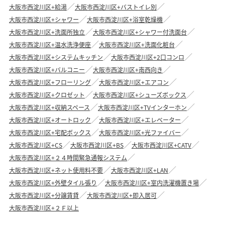
大阪市西淀川区+給湯
大阪市西淀川区+バストイレ別
大阪市西淀川区+シャワー
大阪市西淀川区+浴室乾燥機
大阪市西淀川区+洗面所独立
大阪市西淀川区+シャワー付洗面台
大阪市西淀川区+温水洗浄便座
大阪市西淀川区+洗面化粧台
大阪市西淀川区+システムキッチン
大阪市西淀川区+2口コンロ
大阪市西淀川区+バルコニー
大阪市西淀川区+南西向き
大阪市西淀川区+フローリング
大阪市西淀川区+エアコン
大阪市西淀川区+クロゼット
大阪市西淀川区+シューズボックス
大阪市西淀川区+収納スペース
大阪市西淀川区+TVインターホン
大阪市西淀川区+オートロック
大阪市西淀川区+エレベーター
大阪市西淀川区+宅配ボックス
大阪市西淀川区+光ファイバー
大阪市西淀川区+CS
大阪市西淀川区+BS
大阪市西淀川区+CATV
大阪市西淀川区+２４時間緊急通報システム
大阪市西淀川区+ネット使用料不要
大阪市西淀川区+LAN
大阪市西淀川区+外壁タイル張り
大阪市西淀川区+室内洗濯機置き場
大阪市西淀川区+分譲賃貸
大阪市西淀川区+即入居可
大阪市西淀川区+２Ｆ以上