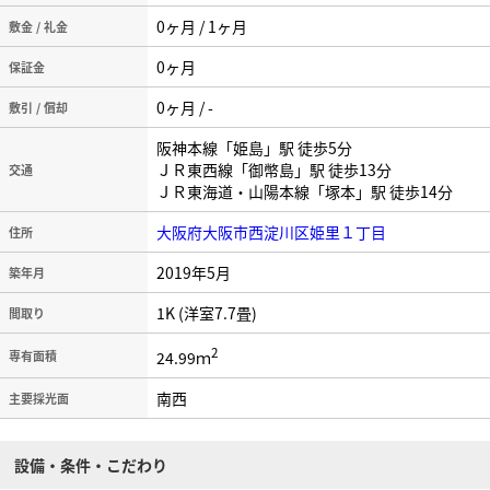
0ヶ月 / 1ヶ月
敷金 / 礼金
0ヶ月
保証金
0ヶ月 / -
敷引 / 償却
阪神本線「姫島」駅 徒歩5分
ＪＲ東西線「御幣島」駅 徒歩13分
交通
ＪＲ東海道・山陽本線「塚本」駅 徒歩14分
大阪府大阪市西淀川区姫里１丁目
住所
2019年5月
築年月
1K (洋室7.7畳)
間取り
2
24.99ｍ
専有面積
南西
主要採光面
設備・条件・こだわり