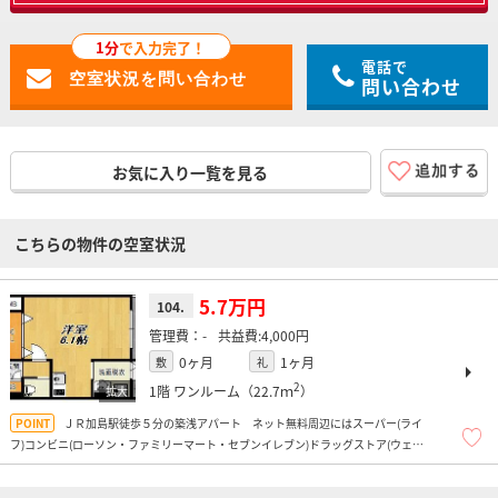
1分
で入力完了！
電話で
問い合わせ
お気に入り一覧を見る
こちらの物件の空室状況
5.7万円
104.
-
4,000円
0ヶ月
1ヶ月
敷
礼
2
1階
ワンルーム（22.7ｍ
）
ＪＲ加島駅徒歩５分の築浅アパート ネット無料周辺にはスーパー(ライ
フ)コンビニ(ローソン・ファミリーマート・セブンイレブン)ドラッグストア(ウェル
シア)などがあり便利な環境です！