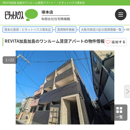
REVITA加島 加島のワンルーム賃貸アパート！｜ピタットハウス塚本店
塚本の賃貸｜ピタットハウス塚本店
賃貸物件検索
大阪市西淀川区の賃貸情報一覧
R
REVITA加島
加島のワンルーム賃貸アパートの物件情報
1 / 22
一覧