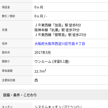
0ヶ月
保証金
0ヶ月 / -
敷引 / 償却
ＪＲ東西線「加島」駅 徒歩8分
阪神本線「杭瀬」駅 徒歩39分
交通
ＪＲ東西線「御幣島」駅 徒歩23分
大阪府大阪市西淀川区竹島４丁目
住所
2017年3月
築年月
ワンルーム (洋室6.1畳)
間取り
2
22.7ｍ
専有面積
西
主要採光面
設備・条件・こだわり
システムキッチン / 2口コンロ /
キッチン