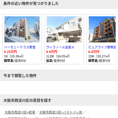
条件の近い物件が見つかりました
ハーモニーテラス野里
ヴィラノール加島Ⅱ
ピュアライフ御幣島
6.25万円
6.4万円
6.8万円
1K（20.38㎡）
1LDK（34.05㎡）
1DK（30.27㎡）
御幣島
/徒歩8分
加島
/徒歩9分
御幣島
/徒歩5分
今まで閲覧した物件
大阪市西淀川区の賃貸を探す
大阪市西淀川区+給湯
大阪市西淀川区+バストイレ別