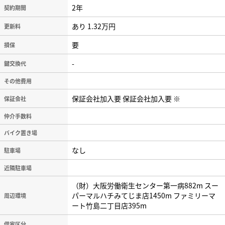
2年
契約期間
あり 1.32万円
更新料
要
損保
-
鍵交換代
その他費用
保証会社加入要 保証会社加入要 ※
保証会社
仲介手数料
バイク置き場
なし
駐車場
近隣駐車場
（財）大阪労働衛生センター第一病882m スー
パーマルハチみてじま店1450m ファミリーマ
周辺環境
ート竹島二丁目店395m
-
借家区分