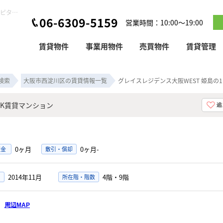
グレイスレジデンス大阪WEST 姫島の1K賃貸マンション！｜ピタットハウス塚本店
06-6309-5159
営業時間：10:00～19:00
賃貸物件
事業用物件
売買物件
賃貸管理
検索
大阪市西淀川区の賃貸情報一覧
グレイスレジデンス大阪WEST 姫島の
1K賃貸マンション
0ヶ月
0ヶ月-
証金
敷引・償却
2014年11月
4階・9階
所在階・階数
目
周辺MAP