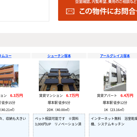
ラムユー
シューチン塚本
アールグレイス塚本
6.3万円
6.7万円
6.4万円
ション
賃貸マンション
賃貸アパート
 徒歩15分
塚本駅 徒歩5分
塚本駅 徒歩12分
（40.21㎡）
2DK（40.00㎡）
1K（23.16㎡）
々、収納も大きい
ペット相談可能です ※賃料
インターネット無料 浴室乾
3,000円UP リノベーション済
機、システムキッチン