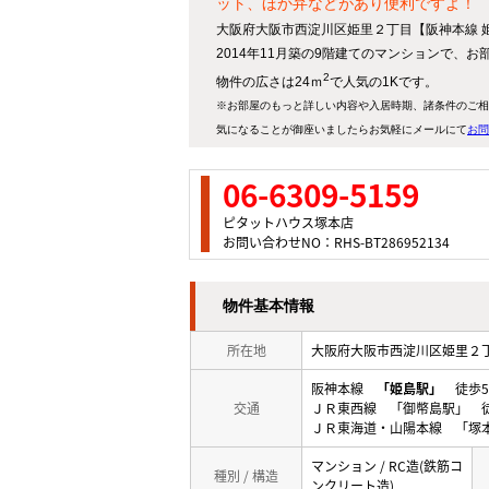
ット、ほか弁などがあり便利ですよ！
大阪府大阪市西淀川区姫里２丁目【阪神本線 
2014年11月築の9階建てのマンションで、お
2
物件の広さは24ｍ
で人気の1Kです。
※お部屋のもっと詳しい内容や入居時期、諸条件のご相
気になることが御座いましたらお気軽にメールにて
お問
06-6309-5159
ピタットハウス塚本店
お問い合わせNO：RHS-BT286952134
物件基本情報
所在地
大阪府大阪市西淀川区姫里
阪神本線
「姫島駅」
徒歩5
交通
ＪＲ東西線 「御幣島駅」 
ＪＲ東海道・山陽本線 「塚本
マンション / RC造(鉄筋コ
種別 / 構造
ンクリート造)