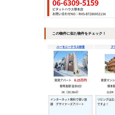
06-6309-5159
ピタットハウス塚本店
お問い合わせNO：RHS-BT286952134
この物件に似た物件をチェック！
ハーモニーテラス野里
プ
6.25万円
賃貸アパート
賃貸マン
御幣島駅 徒歩8分
塚本駅
1K（20.38㎡）
1LDK
インターネット無料で使い放
リビングは広
題 デザイナーズアパート
ですよ！