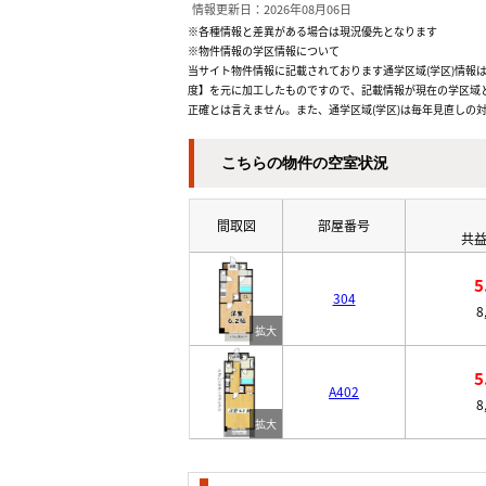
情報更新日：2026年08月06日
※各種情報と差異がある場合は現況優先となります
※物件情報の学区情報について
当サイト物件情報に記載されております通学区域(学区)情報は
度】を元に加工したものですので、記載情報が現在の学区域
正確とは言えません。また、通学区域(学区)は毎年見直しの
こちらの物件の空室状況
間取図
部屋番号
共益
5
304
8
5
A402
8