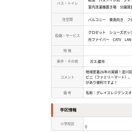
バス・トイレ
室内洗濯機置き場
分譲賃
住空間
バルコニー
東南向き
フ
クロゼット
シューズボッ
設備・サービス
光ファイバー
CATV
LAN
特 徴
条件・その他
ガス:都市
地域密着26年の実績！淀川
コメント
ビニ（ファミリーマート）、ト
があり便利ですよ！
備 考
名称：グレイスレジデンスオ
学区情報
小学校区
()