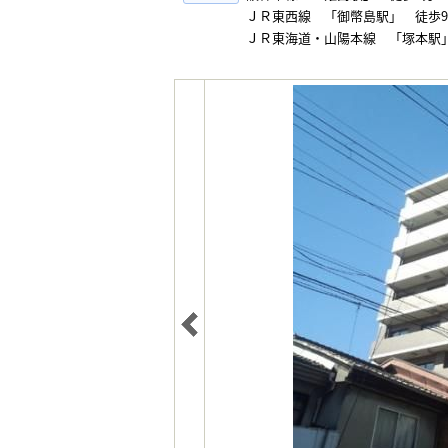
ＪＲ東西線 「御幣島駅」 徒歩
ＪＲ東海道・山陽本線 「塚本駅」