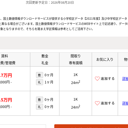
次回更新予定日：2026年08月20日
、国土数値情報ダウンロードサービスが提供する小学校区データ【2021年度】及び中学校区データ【
と異なる場合がございます。国土数値情報ダウンロードサービスのWEBサイト上で記述通り、データ
対象となりますので、そちらを踏まえ学区情報は参考としてご活用下さい。
賃料
敷金
間取り
お気に入り
物
費/管理費
礼金
専有面積
.7万円
1K
0ヶ月
敷
詳
2
,000円
-
1ヶ月
礼
24ｍ
.5万円
1K
0ヶ月
敷
詳
2
,000円
-
0ヶ月
礼
24ｍ