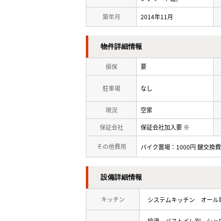
築年月
2014年11月
物件詳細情報
損保
要
駐車場
なし
現況
空家
保証会社
保証会社加入要 ※
その他費用
バイク置場：1000円 鍵交換費用
設備詳細情報
キッチン
システムキッチン
オール
給湯
バストイレ別
シャ