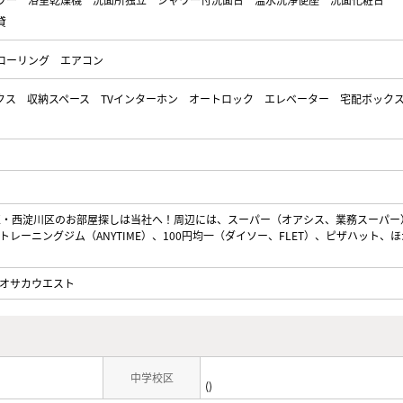
貸
ローリング
エアコン
クス
収納スペース
TVインターホン
オートロック
エレベーター
宅配ボック
区・西淀川区のお部屋探しは当社へ！周辺には、スーパー（オアシス、業務スーパー
レーニングジム（ANYTIME）、100円均一（ダイソー、FLET）、ピザハット、
オサカウエスト
中学校区
()