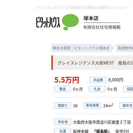
塚本の賃貸｜ピタットハウス塚本店
賃貸物件
グレイスレジデンス大阪WEST 姫島の
5.5万円
8,000円
0ヶ月
0ヶ月
敷金
礼金
保
2
1K
専有面積
24ｍ
間取り
築年月
大阪府大阪市西淀川区姫里２丁
所在地
阪神本線
「姫島駅」
徒歩5分
交通