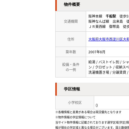
物件概要
阪神本線
千船駅
徒歩5
交通機関
阪神なんば線 出来島 徒
ＪＲ東西線 御幣島 徒歩
住所
大阪府大阪市西淀川区大
築年数
2007年8月
給湯 / バストイレ別 / シャ
設備・条件
ン / クロゼット / 収納ス
の一例
洗濯機置き場 / 分譲賃貸 
学区情報
小学校区
()
※各種情報と差異がある場合は現況優先となります
※物件情報の学区情報について
当サイト物件情報に記載されております通学区域(学区)
報が現在の学区域と異なる場合がございます。国土数値情