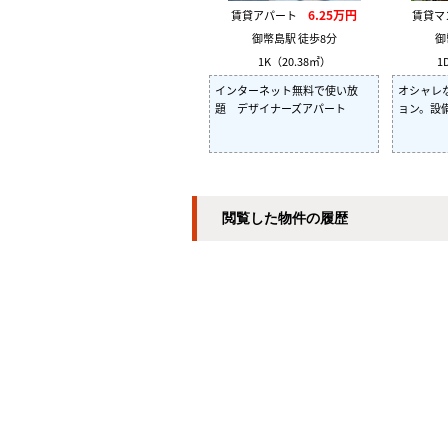
6.25万円
賃貸アパート
賃貸
御幣島駅 徒歩8分
御
1K（20.38㎡）
1
インターネット無料で使い放
オシャレ
題 デザイナーズアパート
ョン。設
閲覧した物件の履歴