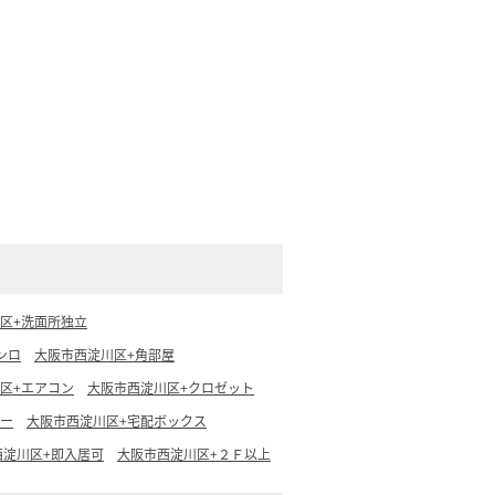
区+洗面所独立
ンロ
大阪市西淀川区+角部屋
区+エアコン
大阪市西淀川区+クロゼット
ター
大阪市西淀川区+宅配ボックス
西淀川区+即入居可
大阪市西淀川区+２Ｆ以上