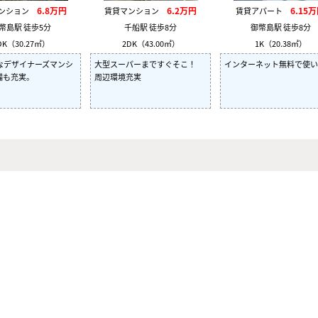
6.8万円
6.2万円
6.15
マンション
賃貸マンション
賃貸アパート
幣島駅 徒歩5分
千船駅 徒歩8分
御幣島駅 徒歩8分
DK（30.27㎡）
2DK（43.00㎡）
1K（20.38㎡）
なデザイナーズマンシ
大型スーパーまですぐそこ！
インターネット無料で使い
備も充実。
周辺環境充実