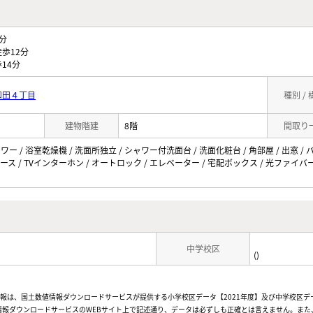
分
歩12分
14分
和田４丁目
種別 /
建物階建
8階
間取り
ワー / 浴室乾燥機 / 洗面所独立 / シャワー付洗面台 / 洗面化粧台 / 角部屋 / 出窓 /
ペース / TVインターホン / オートロック / エレベーター / 宅配ボックス / 光ファイバー 
/
中学校区
()
情報は、国土数値情報ダウンロードサービスが提供する小学校区データ【2021年度】及び中学校区デ
報ダウンロードサービスのWEBサイト上で記述通り、データは必ずしも正確とは言えません。また、