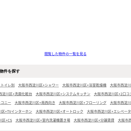
閲覧した物件の一覧を見る
物件を探す
ストイレ別
大阪市西淀川区+シャワー
大阪市西淀川区+浴室乾燥機
大阪市西淀川
西淀川区+洗面化粧台
大阪市西淀川区+システムキッチン
大阪市西淀川区+2口コ
ルコニー
大阪市西淀川区+南西向き
大阪市西淀川区+フローリング
大阪市西淀川
区+TVインターホン
大阪市西淀川区+オートロック
大阪市西淀川区+エレベー
区+CS
大阪市西淀川区+室内洗濯機置き場
大阪市西淀川区+分譲賃貸
大阪市