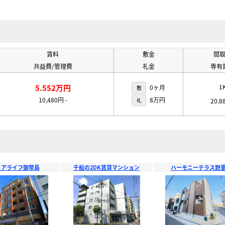
賃料
敷金
間
共益費/管理費
礼金
専有
5.552万円
1
0ヶ月
敷
10,480円
-
8万円
礼
20.8
ュアライフ御幣島
千船の2DK賃貸マンション
ハーモニーテラス野