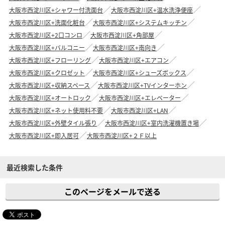
大阪市西淀川区+シャワー付洗面台
大阪市西淀川区+温水洗浄便座
大阪市西淀川区+洗面化粧台
大阪市西淀川区+システムキッチン
大阪市西淀川区+2口コンロ
大阪市西淀川区+角部屋
大阪市西淀川区+バルコニー
大阪市西淀川区+南向き
大阪市西淀川区+フローリング
大阪市西淀川区+エアコン
大阪市西淀川区+クロゼット
大阪市西淀川区+シューズボックス
大阪市西淀川区+収納スペース
大阪市西淀川区+TVインターホン
大阪市西淀川区+オートロック
大阪市西淀川区+エレベーター
大阪市西淀川区+ネット使用料不要
大阪市西淀川区+LAN
大阪市西淀川区+外壁タイル張り
大阪市西淀川区+室内洗濯機置き場
大阪市西淀川区+即入居可
大阪市西淀川区+２Ｆ以上
最近検索した条件
このページをメールで送る