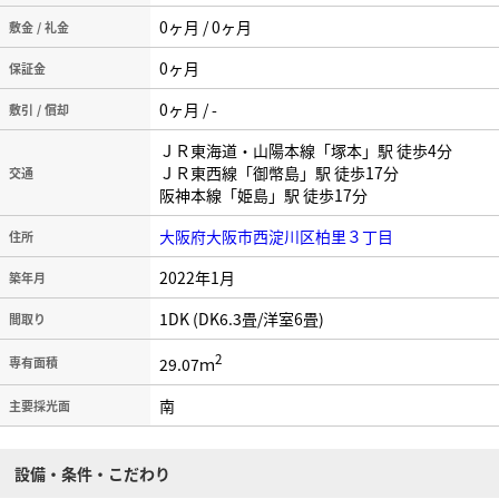
0ヶ月 / 0ヶ月
敷金 / 礼金
0ヶ月
保証金
0ヶ月 / -
敷引 / 償却
ＪＲ東海道・山陽本線「塚本」駅 徒歩4分
ＪＲ東西線「御幣島」駅 徒歩17分
交通
阪神本線「姫島」駅 徒歩17分
大阪府大阪市西淀川区柏里３丁目
住所
2022年1月
築年月
1DK (DK6.3畳/洋室6畳)
間取り
2
29.07ｍ
専有面積
南
主要採光面
設備・条件・こだわり