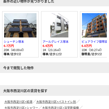
条件の近い物件が見つかりました
シューチン塚本
アールグレイス塚本
ピュアライフ御幣島
6.7万円
6.4万円
6.8万円
2DK（40.00㎡）
1K（23.16㎡）
1DK（30.27㎡）
塚本
/徒歩5分
塚本
/徒歩12分
御幣島
/徒歩5分
今まで閲覧した物件
大阪市西淀川区の賃貸を探す
大阪市西淀川区+給湯
大阪市西淀川区+バストイレ別
大阪市西淀川区+シャワー
大阪市西淀川区+浴室乾燥機