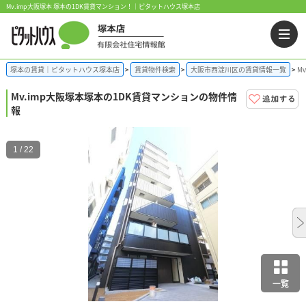
Mv.imp大阪塚本 塚本の1DK賃貸マンション！｜ピタットハウス塚本店
塚本の賃貸｜ピタットハウス塚本店
賃貸物件検索
大阪市西淀川区の賃貸情報一覧
M
Mv.imp大阪塚本
塚本の1DK賃貸マンションの物件情
報
1 / 22
一覧