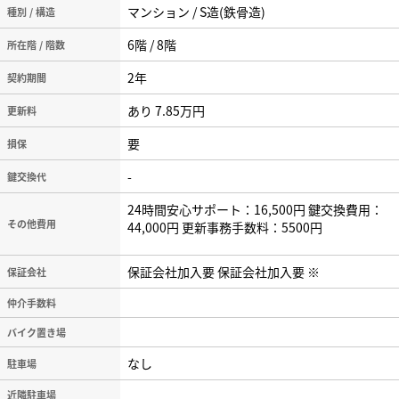
マンション / S造(鉄骨造)
種別 / 構造
6階 / 8階
所在階 / 階数
2年
契約期間
あり 7.85万円
更新料
要
損保
-
鍵交換代
24時間安心サポート：16,500円 鍵交換費用：
その他費用
44,000円 更新事務手数料：5500円
保証会社加入要 保証会社加入要 ※
保証会社
仲介手数料
バイク置き場
なし
駐車場
近隣駐車場