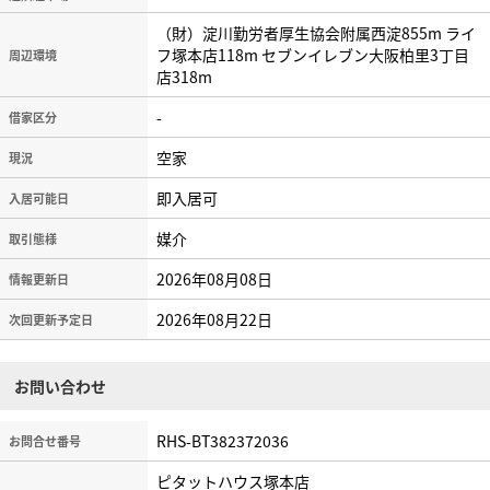
（財）淀川勤労者厚生協会附属西淀855m ライ
フ塚本店118m セブンイレブン大阪柏里3丁目
周辺環境
店318m
-
借家区分
空家
現況
即入居可
入居可能日
媒介
取引態様
2026年08月08日
情報更新日
2026年08月22日
次回更新予定日
お問い合わせ
RHS-BT382372036
お問合せ番号
ピタットハウス塚本店