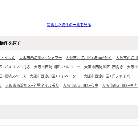
閲覧した物件の一覧を見る
物件を探す
ストイレ別
大阪市西淀川区+シャワー
大阪市西淀川区+洗面所独立
大阪市西淀川
区+ガスコンロ対応
大阪市西淀川区+バルコニー
大阪市西淀川区+南向き
大阪市
区+収納スペース
大阪市西淀川区+エレベーター
大阪市西淀川区+光ファイバー
N
大阪市西淀川区+外壁タイル張り
大阪市西淀川区+和室
大阪市西淀川区+室内