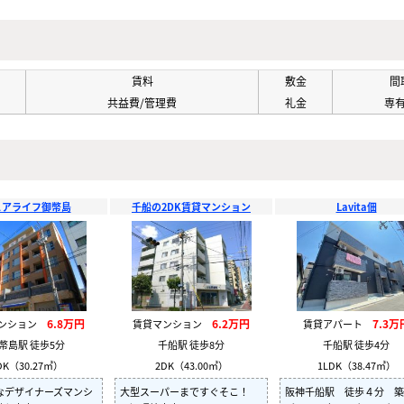
賃料
敷金
間
共益費/管理費
礼金
専
ュアライフ御幣島
千船の2DK賃貸マンション
Lavita佃
6.8万円
6.2万円
7.3万
マンション
賃貸マンション
賃貸アパート
幣島駅 徒歩5分
千船駅 徒歩8分
千船駅 徒歩4分
DK（30.27㎡）
2DK（43.00㎡）
1LDK（38.47㎡）
なデザイナーズマンシ
大型スーパーまですぐそこ！
阪神千船駅 徒歩４分 築