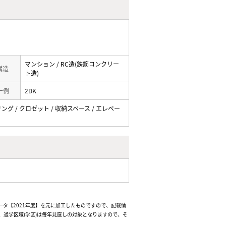
マンション / RC造(鉄筋コンクリー
 構造
ト造)
一例
2DK
リング / クロゼット / 収納スペース / エレベー
ータ【2021年度】を元に加工したものですので、記載情
通学区域(学区)は毎年見直しの対象となりますので、そ