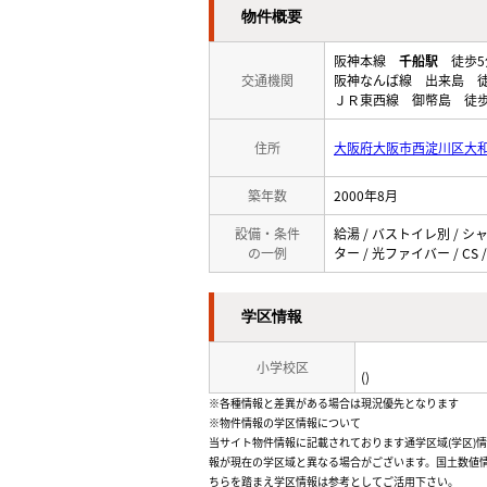
物件概要
阪神本線
千船駅
徒歩5
交通機関
阪神なんば線 出来島 徒
ＪＲ東西線 御幣島 徒歩
住所
大阪府大阪市西淀川区大
築年数
2000年8月
設備・条件
給湯 / バストイレ別 / シ
の一例
ター / 光ファイバー / CS 
学区情報
小学校区
()
※各種情報と差異がある場合は現況優先となります
※物件情報の学区情報について
当サイト物件情報に記載されております通学区域(学区)
報が現在の学区域と異なる場合がございます。国土数値情
ちらを踏まえ学区情報は参考としてご活用下さい。