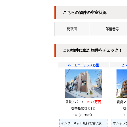
こちらの物件の空室状況
間取図
部屋番号
この物件に似た物件をチェック！
ハーモニーテラス野里
ピ
6.25万円
賃貸アパート
賃貸
御幣島駅 徒歩8分
御
1K（20.38㎡）
1
インターネット無料で使い放
オシャレ