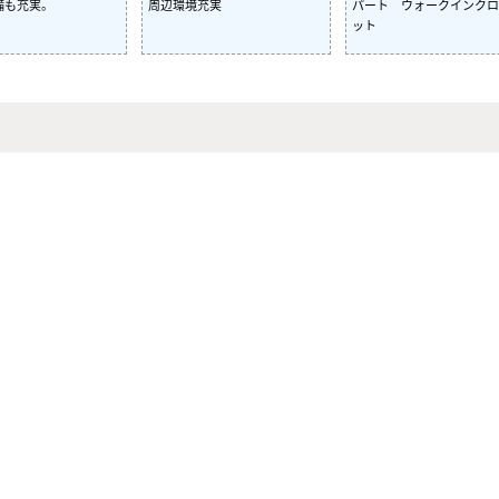
備も充実。
周辺環境充実
パート ウォークインクロ
ット