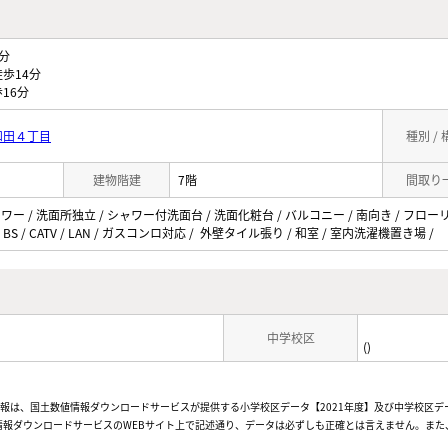
分
歩14分
16分
和田４丁目
種別 /
建物階建
7階
間取り
ャワー / 洗面所独立 / シャワー付洗面台 / 洗面化粧台 / バルコニー / 南向き / フロー
/ BS / CATV / LAN / ガスコンロ対応 / 外壁タイル張り / 和室 / 室内洗濯機置き場 /
中学校区
()
情報は、国土数値情報ダウンロードサービスが提供する小学校区データ【2021年度】及び中学校区デ
報ダウンロードサービスのWEBサイト上で記述通り、データは必ずしも正確とは言えません。また、