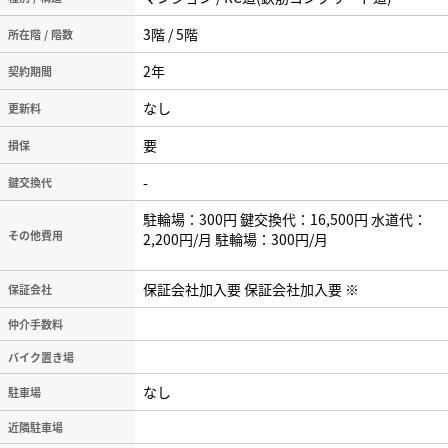
3階 / 5階
所在階 / 階数
2年
契約期間
なし
更新料
要
損保
-
鍵交換代
駐輪場：300円 鍵交換代：16,500円 水道代：
その他費用
2,200円/月 駐輪場：300円/月
保証会社加入要 保証会社加入要 ※
保証会社
仲介手数料
バイク置き場
なし
駐車場
近隣駐車場