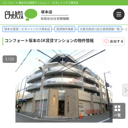
コンフォート 塚本の1K賃貸マンション！｜ピタットハウス塚本店
塚本の賃貸｜ピタットハウス塚本店
賃貸物件検索
大阪市西淀川区の賃貸情報一覧
コ
コンフォート
塚本の1K賃貸マンションの物件情報
1 / 22
一覧