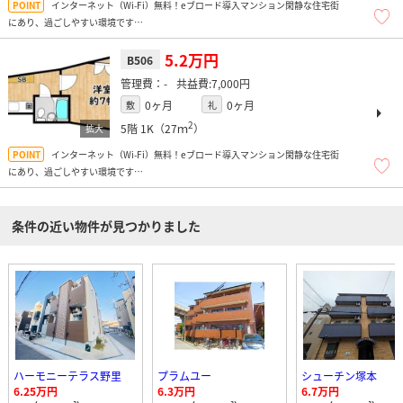
インターネット（Wi-Fi）無料！eブロード導入マンション閑静な住宅街
にあり、過ごしやすい環境です
名称：コンフォート
周辺にはスーパー（サンディ、LIFE、ピアットホルテ）、コンビニ多数、ドラッグ
5.2万円
B506
ストア、飲食店多数、ほか弁多数、商店街もあり便利ですよ！
-
7,000円
0ヶ月
0ヶ月
敷
礼
2
5階
1K（27ｍ
）
インターネット（Wi-Fi）無料！eブロード導入マンション閑静な住宅街
にあり、過ごしやすい環境です
名称：コンフォート
周辺にはスーパー（サンディ、LIFE、ピアットホルテ）、コンビニ多数、ドラッグ
ストア、飲食店多数、ほか弁多数、商店街もあり便利ですよ！
条件の近い物件が見つかりました
ハーモニーテラス野里
プラムユー
シューチン塚本
6.25万円
6.3万円
6.7万円