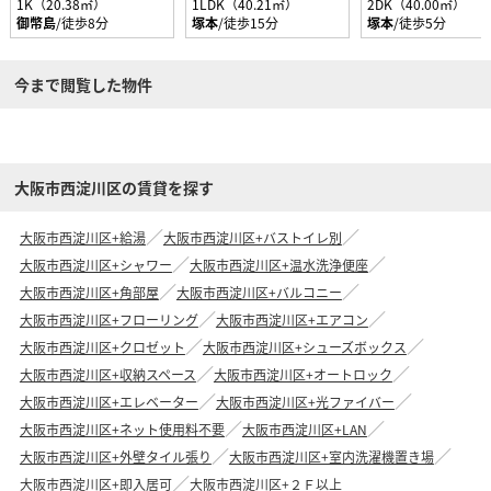
1K（20.38㎡）
1LDK（40.21㎡）
2DK（40.00㎡）
御幣島
/徒歩8分
塚本
/徒歩15分
塚本
/徒歩5分
今まで閲覧した物件
大阪市西淀川区の賃貸を探す
大阪市西淀川区+給湯
大阪市西淀川区+バストイレ別
大阪市西淀川区+シャワー
大阪市西淀川区+温水洗浄便座
大阪市西淀川区+角部屋
大阪市西淀川区+バルコニー
大阪市西淀川区+フローリング
大阪市西淀川区+エアコン
大阪市西淀川区+クロゼット
大阪市西淀川区+シューズボックス
大阪市西淀川区+収納スペース
大阪市西淀川区+オートロック
大阪市西淀川区+エレベーター
大阪市西淀川区+光ファイバー
大阪市西淀川区+ネット使用料不要
大阪市西淀川区+LAN
大阪市西淀川区+外壁タイル張り
大阪市西淀川区+室内洗濯機置き場
大阪市西淀川区+即入居可
大阪市西淀川区+２Ｆ以上