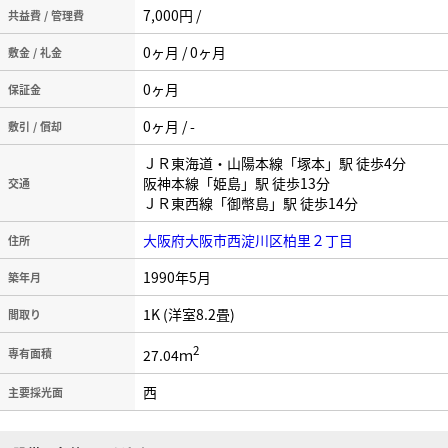
7,000円 /
共益費 / 管理費
0ヶ月 / 0ヶ月
敷金 / 礼金
0ヶ月
保証金
0ヶ月 / -
敷引 / 償却
ＪＲ東海道・山陽本線「塚本」駅 徒歩4分
阪神本線「姫島」駅 徒歩13分
交通
ＪＲ東西線「御幣島」駅 徒歩14分
大阪府大阪市西淀川区柏里２丁目
住所
1990年5月
築年月
1K (洋室8.2畳)
間取り
2
27.04ｍ
専有面積
西
主要採光面