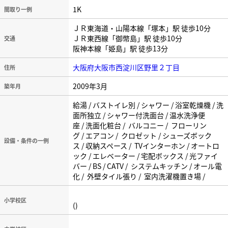
1K
間取り一例
ＪＲ東海道・山陽本線「塚本」駅 徒歩10分
ＪＲ東西線「御幣島」駅 徒歩10分
交通
阪神本線「姫島」駅 徒歩13分
大阪府大阪市西淀川区野里２丁目
住所
2009年3月
築年月
給湯 / バストイレ別 / シャワー / 浴室乾燥機 / 洗
面所独立 / シャワー付洗面台 / 温水洗浄便
座 / 洗面化粧台 / バルコニー / フローリン
グ / エアコン / クロゼット / シューズボック
設備・条件の一例
ス / 収納スペース / TVインターホン / オートロ
ック / エレベーター / 宅配ボックス / 光ファイ
バー / BS / CATV / システムキッチン / オール電
化 / 外壁タイル張り / 室内洗濯機置き場 /
小学校区
()