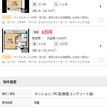
0ヶ月
1ヶ月
敷
礼
2
2階
1K（26.7ｍ
）
ベイコムネット120M！淀川区・西淀川区のお部屋探しは当社へ周辺に
は、スーパー（サタケ・ライフ）コンビニ(ファミリーマート・セブンイレブン)など
があり、生活環境が整っております！
6万円
302
-
7,000円
0ヶ月
6万円
敷
礼
2
3階
1K（25.37ｍ
）
ベイコムネット120M！淀川区・西淀川区のお部屋探しは当社へ周辺に
は、スーパー（サタケ・ライフ）コンビニ(ファミリーマート・セブンイレブン)など
があり、生活環境が整っております！
物件概要
マンション / RC造(鉄筋コンクリート造)
種別 / 構造
8階
建物階建