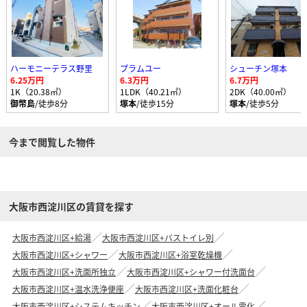
ハーモニーテラス野里
プラムユー
シューチン塚本
6.25万円
6.3万円
6.7万円
1K（20.38㎡）
1LDK（40.21㎡）
2DK（40.00㎡）
御幣島
/徒歩8分
塚本
/徒歩15分
塚本
/徒歩5分
今まで閲覧した物件
大阪市西淀川区の賃貸を探す
大阪市西淀川区+給湯
大阪市西淀川区+バストイレ別
大阪市西淀川区+シャワー
大阪市西淀川区+浴室乾燥機
大阪市西淀川区+洗面所独立
大阪市西淀川区+シャワー付洗面台
大阪市西淀川区+温水洗浄便座
大阪市西淀川区+洗面化粧台
大阪市西淀川区+システムキッチン
大阪市西淀川区+オール電化