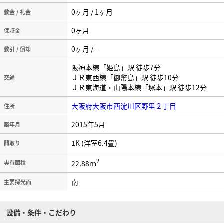
0ヶ月 / 1ヶ月
敷金 / 礼金
0ヶ月
保証金
0ヶ月 / -
敷引 / 償却
阪神本線「姫島」駅 徒歩7分
ＪＲ東西線「御幣島」駅 徒歩10分
交通
ＪＲ東海道・山陽本線「塚本」駅 徒歩12分
大阪府大阪市西淀川区野里２丁目
住所
2015年5月
築年月
1K (洋室6.4畳)
間取り
2
22.88ｍ
専有面積
南
主要採光面
設備・条件・こだわり