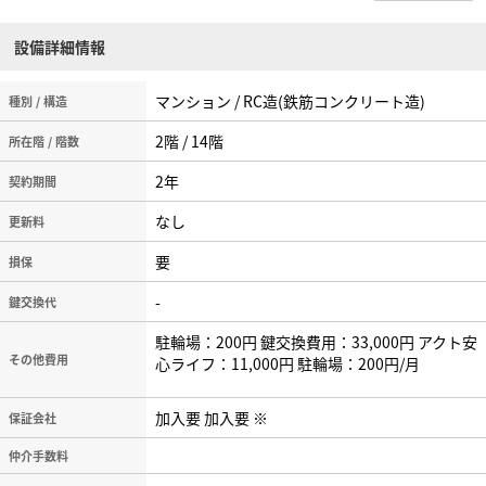
設備詳細情報
マンション / RC造(鉄筋コンクリート造)
種別 / 構造
2階 / 14階
所在階 / 階数
2年
契約期間
なし
更新料
要
損保
-
鍵交換代
駐輪場：200円 鍵交換費用：33,000円 アクト安
その他費用
心ライフ：11,000円 駐輪場：200円/月
加入要 加入要 ※
保証会社
仲介手数料