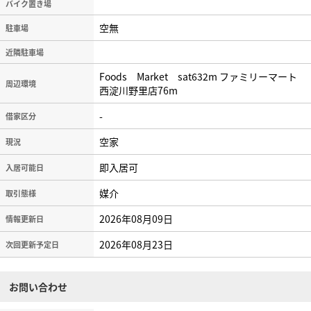
バイク置き場
空無
駐車場
近隣駐車場
Foods Market sat632m ファミリーマート
周辺環境
西淀川野里店76m
-
借家区分
空家
現況
即入居可
入居可能日
媒介
取引態様
2026年08月09日
情報更新日
2026年08月23日
次回更新予定日
お問い合わせ