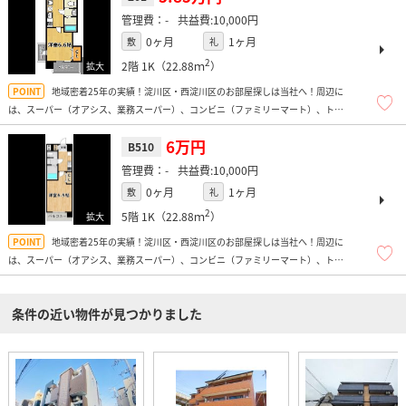
-
10,000円
0ヶ月
1ヶ月
敷
礼
2
2階
1K（22.88ｍ
）
地域密着25年の実績！淀川区・西淀川区のお部屋探しは当社へ！周辺に
は、スーパー（オアシス、業務スーパー）、コンビニ（ファミリーマート）、トレ
ーニングジム（ANYTIME）、100円均一（ダイソー、FLET）、ピザハット、ほか弁
などがあり便利ですよ！
6万円
B510
-
10,000円
0ヶ月
1ヶ月
敷
礼
2
5階
1K（22.88ｍ
）
地域密着25年の実績！淀川区・西淀川区のお部屋探しは当社へ！周辺に
は、スーパー（オアシス、業務スーパー）、コンビニ（ファミリーマート）、トレ
ーニングジム（ANYTIME）、100円均一（ダイソー、FLET）、ピザハット、ほか弁
などがあり便利ですよ！
条件の近い物件が見つかりました