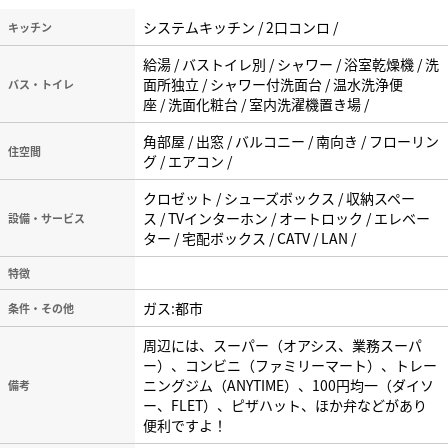
システムキッチン / 2口コンロ /
キッチン
給湯 / バストイレ別 / シャワー / 浴室乾燥機 / 洗
面所独立 / シャワー付洗面台 / 温水洗浄便
バス・トイレ
座 / 洗面化粧台 / 室内洗濯機置き場 /
角部屋 / 出窓 / バルコニー / 南向き / フローリン
住空間
グ / エアコン /
クロゼット / シューズボックス / 収納スペー
ス / TVインターホン / オートロック / エレベー
設備・サービス
ター / 宅配ボックス / CATV / LAN /
特徴
ガス:都市
条件・その他
周辺には、スーパー（オアシス、業務スーパ
ー）、コンビニ（ファミリーマート）、トレー
ニングジム（ANYTIME）、100円均一（ダイソ
備考
ー、FLET）、ピザハット、ほか弁などがあり
便利ですよ！