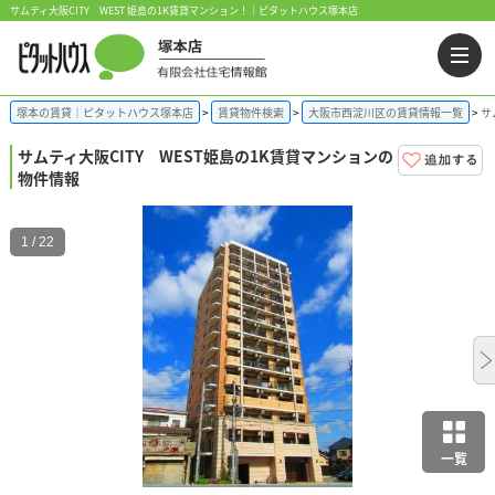
サムティ大阪CITY WEST 姫島の1K賃貸マンション！｜ピタットハウス塚本店
塚本の賃貸｜ピタットハウス塚本店
賃貸物件検索
大阪市西淀川区の賃貸情報一覧
サ
サムティ大阪CITY WEST
姫島の1K賃貸マンションの
物件情報
1 / 22
一覧