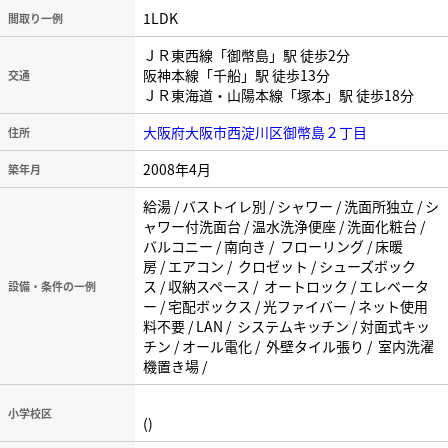
1LDK
間取り一例
ＪＲ東西線「御幣島」駅 徒歩2分
阪神本線「千船」駅 徒歩13分
交通
ＪＲ東海道・山陽本線「塚本」駅 徒歩18分
大阪府大阪市西淀川区御幣島２丁目
住所
2008年4月
築年月
給湯 / バストイレ別 / シャワー / 洗面所独立 / シ
ャワー付洗面台 / 温水洗浄便座 / 洗面化粧台 /
バルコニー / 南向き / フローリング / 床暖
房 / エアコン / クロゼット / シューズボック
ス / 収納スペース / オートロック / エレベータ
設備・条件の一例
ー / 宅配ボックス / 光ファイバー / ネット使用
料不要 / LAN / システムキッチン / 対面式キッ
チン / オール電化 / 外壁タイル張り / 室内洗濯
機置き場 /
小学校区
()