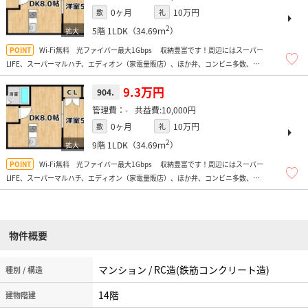
0ヶ月
10万円
敷
礼
2
5階
1LDK（34.69ｍ
）
Wi-Fi無料 光ファイバー最大1Gbps 収納豊富です！周辺にはスーパー
LIFE、スーパーマルハチ、エディオン（家電量販店）、ほか弁、コンビニ多数、ス
ギ薬局、トレーニングジム、コーナン（ホームセンター）などがあり便利ですよ！
9.3万円
904.
-
10,000円
0ヶ月
10万円
敷
礼
2
9階
1LDK（34.69ｍ
）
Wi-Fi無料 光ファイバー最大1Gbps 収納豊富です！周辺にはスーパー
LIFE、スーパーマルハチ、エディオン（家電量販店）、ほか弁、コンビニ多数、ス
ギ薬局、トレーニングジム、コーナン（ホームセンター）などがあり便利ですよ！
物件概要
マンション / RC造(鉄筋コンクリート造)
種別 / 構造
14階
建物階建