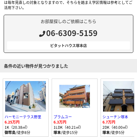
は毎年見直しの対象となりますので、そちらを踏まえ学区情報は参考としてご
活用下さい。
お部屋探しのご依頼はこちら
06-6309-5159
ピタットハウス塚本店
条件の近い物件が見つかりました
ハーモニーテラス野里
プラムユー
シューチン塚本
6.25万円
6.3万円
6.7万円
1K（20.38㎡）
1LDK（40.21㎡）
2DK（40.00㎡）
御幣島
/徒歩8分
塚本
/徒歩15分
塚本
/徒歩5分