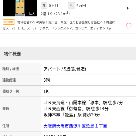
0ヶ月
6万円
敷
礼
2
2階
1K（23.1ｍ
）
地域密着25年の実績！淀川区・西淀川区のお部屋探しは当社へ！周辺に
はスーパーLIFE、スーパーサタケ、ドラッグストア、コンビニ、エディオン（家電
量販店）などがあり便利ですよ！
物件概要
アパート / S造(鉄骨造)
種別 / 構造
3階
建物階建
1K
間取り一例
ＪＲ東海道・山陽本線「塚本」駅 徒歩7分
ＪＲ東西線「御幣島」駅 徒歩14分
交通
阪神本線「姫島」駅 徒歩20分
大阪府大阪市西淀川区歌島１丁目
住所