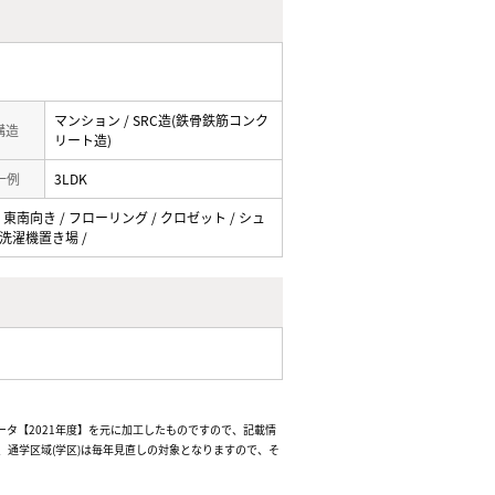
マンション / SRC造(鉄骨鉄筋コンク
 構造
リート造)
一例
3LDK
 東南向き / フローリング / クロゼット / シュ
内洗濯機置き場 /
ータ【2021年度】を元に加工したものですので、記載情
通学区域(学区)は毎年見直しの対象となりますので、そ