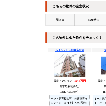
こちらの物件の空室状況
間取図
部屋番号
この物件に似た物件をチェック！
ルイシャトレ御幣島駅前
10.8万円
賃貸マンション
賃貸
御幣島駅 徒歩3分
塚
1LDK（53.90㎡）
1L
ペット飼育相談可 分譲賃貸マ
オール電
ンション ５月上旬入居相談可
工 オー