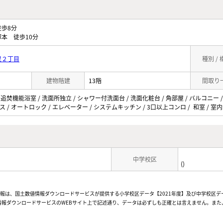
歩8分
本 徒歩10分
里２丁目
種別 /
建物階建
13階
間取り
 追焚機能浴室 / 洗面所独立 / シャワー付洗面台 / 洗面化粧台 / 角部屋 / バルコニー /
 / オートロック / エレベーター / システムキッチン / 3口以上コンロ / 和室 / 室
中学校区
()
情報は、国土数値情報ダウンロードサービスが提供する小学校区データ【2021年度】及び中学校区デ
報ダウンロードサービスのWEBサイト上で記述通り、データは必ずしも正確とは言えません。また、