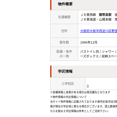
物件概要
ＪＲ東西線
御幣島駅
徒
交通機関
ＪＲ東海道・山陽本線 塚
住所
大阪府大阪市西淀川区野
築年数
1996年12月
設備・条件
バストイレ別 / シャワー /
の一例
ーズボックス / 収納スペース
学区情報
小学校区
()
※各種情報と差異がある場合は現況優先となります
※物件情報の学区情報について
当サイト物件情報に記載されております通学区域(学区)
報が現在の学区域と異なる場合がございます。国土数値情
ちらを踏まえ学区情報は参考としてご活用下さい。