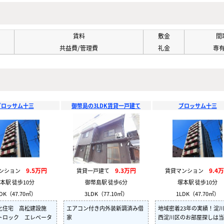
賃料
敷金
間
共益費/管理費
礼金
専
ブロッサム十三
御幣島の3LDK賃貸一戸建て
ブロッサム十三
9.5万円
9.3万円
9.4
マンション
賃貸一戸建て
賃貸マンション
本駅 徒歩10分
御幣島駅 徒歩6分
塚本駅 徒歩10分
DK（47.70㎡）
3LDK（77.10㎡）
1LDK（47.70㎡）
化住宅 高松建設施
エアコン付き内外装新調済み借
地域密着23年の実績！淀
トロック エレベータ
家
西淀川区のお部屋探しは当