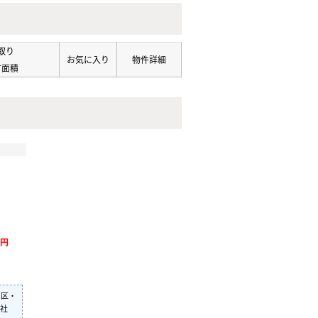
取り
お気に入り
物件詳細
有面積
万円
川区・
社