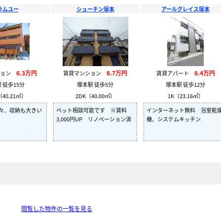
ラムユー
シューチン塚本
アールグレイス塚本
6.3万円
6.7万円
6.4万円
ション
賃貸マンション
賃貸アパート
 徒歩15分
塚本駅 徒歩5分
塚本駅 徒歩12分
（40.21㎡）
2DK（40.00㎡）
1K（23.16㎡）
々、収納も大きい
ペット相談可能です ※賃料
インターネット無料 浴室乾
3,000円UP リノベーション済
機、システムキッチン
閲覧した物件の一覧を見る