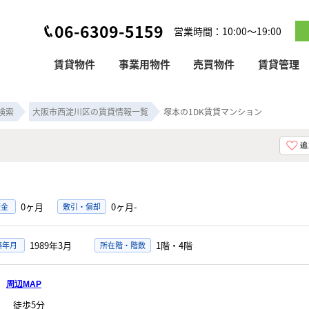
06-6309-5159
営業時間：10:00～19:00
賃貸物件
事業用物件
売買物件
賃貸管理
検索
大阪市西淀川区の賃貸情報一覧
塚本の1DK賃貸マンション
0ヶ月
0ヶ月-
証金
敷引・償却
1989年3月
1階・4階
築年月
所在階・階数
目
周辺MAP
」
徒歩5分