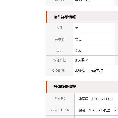
物件詳細情報
損保
要
駐車場
なし
現況
空家
保証会社
加入要 ※
その他費用
水道代：2,200円/月
設備詳細情報
キッチン
冷蔵庫
ガスコンロ対応
バス・トイレ
給湯
バストイレ同室
シ