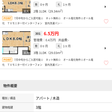
0ヶ月
1ヶ月
敷
礼
2
2階
1LDK（29.34ｍ
）
7月中旬からご入居可能☆ ネット無料☆ オール電化物件☆オール電
化 ＴＶモニター付インターフォン 室内洗濯パン
近隣には関西スーパー、グルメシティ、ドラッグストア、ナフコ（ホームセンタ
ー）、コンビニ、ほか弁などあり便利ですよ！
6.5万円
301
0.4万円
-
0ヶ月
1ヶ月
敷
礼
2
3階
1LDK（29.03ｍ
）
7月中旬からご入居可能☆ ネット無料☆ オール電化物件☆オール電
化 ＴＶモニター付インターフォン 室内洗濯パン
近隣には関西スーパー、グルメシティ、ドラッグストア、ナフコ（ホームセンタ
ー）、コンビニ、ほか弁などあり便利ですよ！
物件概要
アパート / 木造
種別 / 構造
3階
建物階建