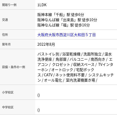
1LDK
間取り一例
阪神本線「千船」駅 徒歩6分
阪神なんば線「出来島」駅 徒歩10分
交通
阪神なんば線「福」駅 徒歩16分
大阪府大阪市西淀川区大和田５丁目
住所
2022年8月
築年月
バストイレ別 / 浴室乾燥機 / 洗面所独立 / 温水
洗浄便座 / 角部屋 / バルコニー / 南西向き / エ
アコン / クロゼット / 収納スペース / TVインタ
設備・条件の一例
ーホン / オートロック / 宅配ボック
ス / CATV / ネット使用料不要 / システムキッチ
ン / オール電化 / 室内洗濯機置き場 /
小学校区
()
中学校区
()