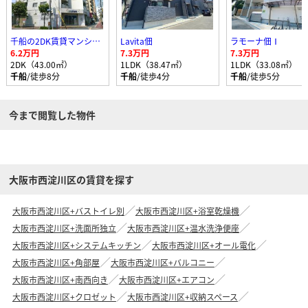
千船の2DK賃貸マンション
Lavita佃
ラモーナ佃Ⅰ
6.2万円
7.3万円
7.3万円
2DK（43.00㎡）
1LDK（38.47㎡）
1LDK（33.08㎡）
千船
/徒歩8分
千船
/徒歩4分
千船
/徒歩5分
今まで閲覧した物件
大阪市西淀川区の賃貸を探す
大阪市西淀川区+バストイレ別
大阪市西淀川区+浴室乾燥機
大阪市西淀川区+洗面所独立
大阪市西淀川区+温水洗浄便座
大阪市西淀川区+システムキッチン
大阪市西淀川区+オール電化
大阪市西淀川区+角部屋
大阪市西淀川区+バルコニー
大阪市西淀川区+南西向き
大阪市西淀川区+エアコン
大阪市西淀川区+クロゼット
大阪市西淀川区+収納スペース