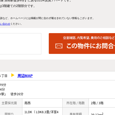
 加島駅徒歩9分】にある1LDK賃貸アパートです。
屋は3階建ての2階部分です。
談など、ホームページには掲載が間に合わず載せきれていない情報もございます。
い合わせ
ください。
島６丁目
周辺MAP
9分
4分
駅」 徒歩26分
主要採光面
南西
所在階 / 階数
2階 / 3階
1LDK（ LDK8.3畳/洋室4
2
間取り
専有面積
29.12ｍ