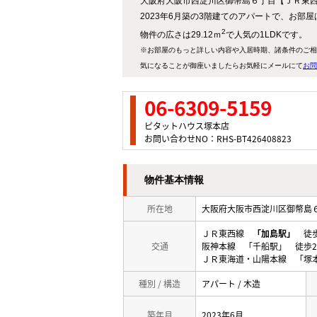
大阪府大阪市西淀川区御幣島６丁目【ＪＲ東西線
2023年6月築の3階建てのアパートで、お部
2
物件の広さは29.12ｍ
で人気の1LDKです。
※お部屋のもっと詳しい内容や入居時期、諸条件のご相
気になることが御座いましたらお気軽にメールにて
お問
06-6309-5159
ピタットハウス塚本店
お問い合わせNO：RHS-BT426408823
物件基本情報
所在地
大阪府大阪市西淀川区御幣
ＪＲ東西線
「加島駅」
徒歩
交通
阪神本線 「千船駅」 徒歩2
ＪＲ東海道・山陽本線 「塚本
種別 / 構造
アパート / 木造
築年月
2023年6月