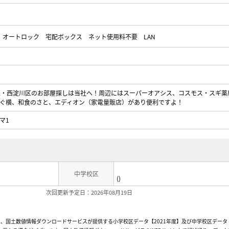
オートロック
宅配ボックス
ネット使用料不要
LAN
区・西淀川区のお部屋探しは当社へ！周辺にはスーパーオアシス、コスモス・スギ薬
ぐ横、和食のさと、エディオン（家電量販店）があり便利ですよ！
マ1
中学校区
()
次回更新予定日：2026年08月19日
、国土数値情報ダウンロードサービスが提供する小学校区データ【2021年度】及び中学校区データ【