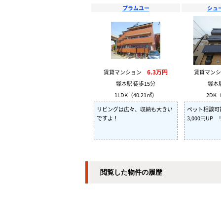
プラムユー
シュ
6.3万円
賃貸マンション
賃貸マン
塚本駅 徒歩15分
塚本
1LDK（40.21㎡）
2DK（
リビングは広々、収納も大きい
ペット相談
ですよ！
3,000円U
閲覧した物件の履歴