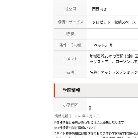
住空間
南西向き
設備・サービス
クロゼット
収納スペース
特 徴
条件・その他
ペット:可能
地域密着26年の実績！淀川
コメント
ッグストア）、ローソンはす
備 考
名称：アッシュメゾンミテジ
学区情報
小学校区
()
情報更新日：2026年08月05日
※各種情報と差異がある場合は現況優先となります
※物件情報の学区情報について
当サイト物件情報に記載されております通学区域(学区)情報は