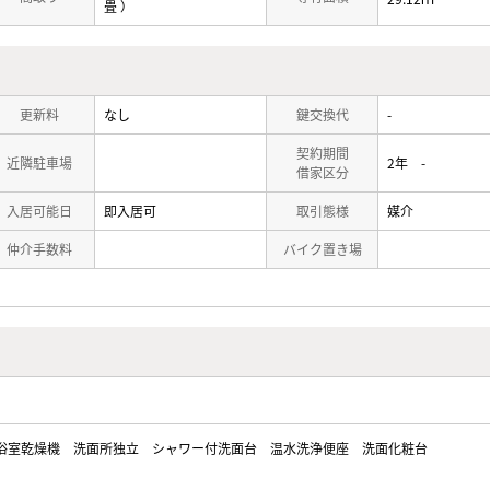
畳 ）
更新料
なし
鍵交換代
-
契約期間
近隣駐車場
2年 -
借家区分
入居可能日
即入居可
取引態様
媒介
仲介手数料
バイク置き場
浴室乾燥機
洗面所独立
シャワー付洗面台
温水洗浄便座
洗面化粧台