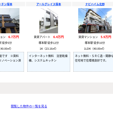
ーチン塚本
アールグレイス塚本
ナビハイム北野
6.7万円
6.4万円
5.9万円
ション
賃貸アパート
賃貸マンション
駅 徒歩5分
塚本駅 徒歩12分
塚本駅 徒歩10分
40.00㎡）
1K（23.16㎡）
1LDK（40.00㎡）
可能です ※賃料
インターネット無料 浴室乾燥
ネット無料・ＳＲＣ造・閑静
P リノベーション済
機、システムキッチン
住宅地で住環境良好です。
閲覧した物件の一覧を見る