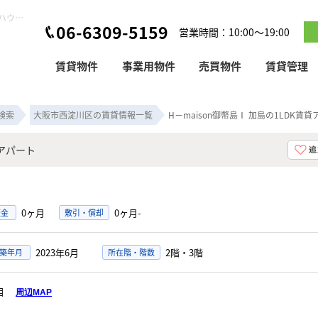
H－maison御幣島Ⅰ 加島の1LDK賃貸アパート！｜ピタットハウス塚本店
06-6309-5159
営業時間：10:00～19:00
賃貸物件
事業用物件
売買物件
賃貸管理
検索
大阪市西淀川区の賃貸情報一覧
H－maison御幣島Ⅰ 加島の1LDK賃
貸アパート
0ヶ月
0ヶ月-
証金
敷引・償却
2023年6月
2階・3階
築年月
所在階・階数
丁目
周辺MAP