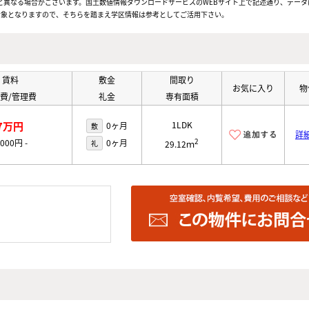
と異なる場合がございます。国土数値情報ダウンロードサービスのWEBサイト上で記述通り、データ
対象となりますので、そちらを踏まえ学区情報は参考としてご活用下さい。
賃料
敷金
間取り
お気に入り
物
費/管理費
礼金
専有面積
7万円
1LDK
0ヶ月
敷
詳
2
,000円
-
0ヶ月
礼
29.12ｍ