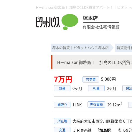
塚本の賃貸｜ピタットハウス塚本店
賃貸物件
H－maison御幣島Ⅰ 加島の1LDK賃
7万円
5,000円
0ヶ月
0ヶ月
敷金
礼金
保
2
1LDK
専有面積
29.12ｍ
間取り
大阪府大阪市西淀川区御幣島６
所在地
ＪＲ東西線
「加島駅」
徒歩9分
交通