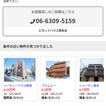
活用下さい。
お部屋探しのご依頼はこちら
06-6309-5159
ピタットハウス塚本店
条件の近い物件が見つかりました
ハーモニーテラス野里
プラムユー
シューチン塚本
6.25万円
6.3万円
6.7万円
1K（20.38㎡）
1LDK（40.21㎡）
2DK（40.00㎡）
御幣島
/徒歩8分
塚本
/徒歩15分
塚本
/徒歩5分