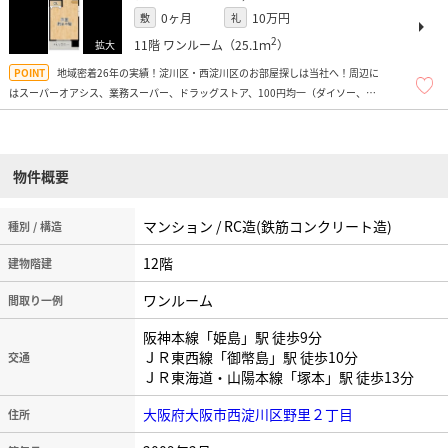
0ヶ月
10万円
敷
礼
2
11階
ワンルーム（25.1ｍ
）
地域密着26年の実績！淀川区・西淀川区のお部屋探しは当社へ！周辺に
はスーパーオアシス、業務スーパー、ドラッグストア、100円均一（ダイソー、
FLET、Seria）、コンビニ、トレーニングジム、マクドナルド（24ｈ営業）があり
便利ですよ！
物件概要
マンション / RC造(鉄筋コンクリート造)
種別 / 構造
12階
建物階建
ワンルーム
間取り一例
阪神本線「姫島」駅 徒歩9分
ＪＲ東西線「御幣島」駅 徒歩10分
交通
ＪＲ東海道・山陽本線「塚本」駅 徒歩13分
大阪府大阪市西淀川区野里２丁目
住所