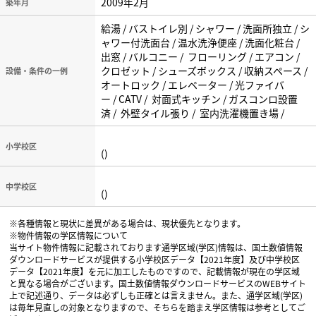
2009年2月
築年月
給湯 / バストイレ別 / シャワー / 洗面所独立 / シ
ャワー付洗面台 / 温水洗浄便座 / 洗面化粧台 /
出窓 / バルコニー / フローリング / エアコン /
クロゼット / シューズボックス / 収納スペース /
設備・条件の一例
オートロック / エレベーター / 光ファイバ
ー / CATV / 対面式キッチン / ガスコンロ設置
済 / 外壁タイル張り / 室内洗濯機置き場 /
小学校区
()
中学校区
()
※各種情報と現状に差異がある場合は、現状優先となります。
※物件情報の学区情報について
当サイト物件情報に記載されております通学区域(学区)情報は、国土数値情報
ダウンロードサービスが提供する小学校区データ【2021年度】及び中学校区
データ【2021年度】を元に加工したものですので、記載情報が現在の学区域
と異なる場合がございます。国土数値情報ダウンロードサービスのWEBサイト
上で記述通り、データは必ずしも正確とは言えません。また、通学区域(学区)
は毎年見直しの対象となりますので、そちらを踏まえ学区情報は参考としてご