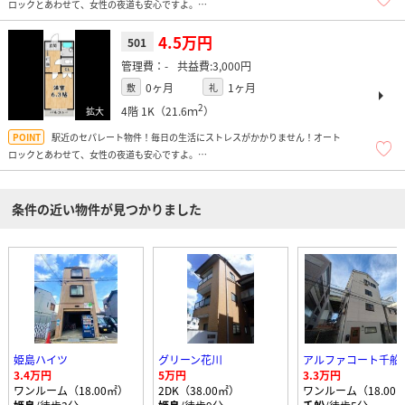
ロックとあわせて、女性の夜道も安心ですよ。
6.2帖で収納も部屋の外ですのでベッド、机など置いても余裕ありです
近隣駐車場もあり益々活動範囲が広がります。
4.5万円
501
-
3,000円
0ヶ月
1ヶ月
敷
礼
2
4階
1K（21.6ｍ
）
駅近のセパレート物件！毎日の生活にストレスがかかりません！オート
ロックとあわせて、女性の夜道も安心ですよ。
6.2帖で収納も部屋の外ですのでベッド、机など置いても余裕ありです
近隣駐車場もあり益々活動範囲が広がります。
条件の近い物件が見つかりました
姫島ハイツ
グリーン花川
アルファコート千船
3.4万円
5万円
3.3万円
ワンルーム（18.00㎡）
2DK（38.00㎡）
ワンルーム（18.00