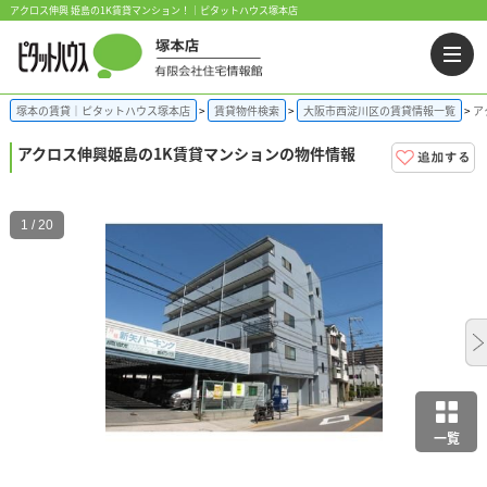
アクロス伸興 姫島の1K賃貸マンション！｜ピタットハウス塚本店
塚本の賃貸｜ピタットハウス塚本店
賃貸物件検索
大阪市西淀川区の賃貸情報一覧
ア
アクロス伸興
姫島の1K賃貸マンションの物件情報
1 / 20
一覧