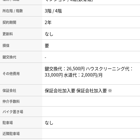
3階 / 4階
所在階 / 階数
2年
契約期間
なし
更新料
要
損保
-
鍵交換代
鍵交換代：26,500円 ハウスクリーニング代：
その他費用
33,000円 水道代：2,000円/月
保証会社加入要 保証会社加入要 ※
保証会社
仲介手数料
バイク置き場
なし
駐車場
近隣駐車場