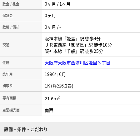
0ヶ月 / 1ヶ月
敷金 / 礼金
0ヶ月
保証金
0ヶ月 / -
敷引 / 償却
阪神本線「姫島」駅 徒歩4分
ＪＲ東西線「御幣島」駅 徒歩10分
交通
阪神本線「千船」駅 徒歩25分
大阪府大阪市西淀川区姫里３丁目
住所
1996年6月
築年月
1K (洋室6.2畳)
間取り
2
21.6ｍ
専有面積
南西
主要採光面
設備・条件・こだわり