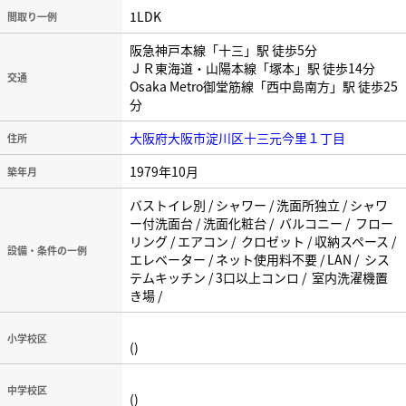
1LDK
間取り一例
阪急神戸本線「十三」駅 徒歩5分
ＪＲ東海道・山陽本線「塚本」駅 徒歩14分
交通
Osaka Metro御堂筋線「西中島南方」駅 徒歩25
分
大阪府大阪市淀川区十三元今里１丁目
住所
1979年10月
築年月
バストイレ別 / シャワー / 洗面所独立 / シャワ
ー付洗面台 / 洗面化粧台 / バルコニー / フロー
リング / エアコン / クロゼット / 収納スペース /
設備・条件の一例
エレベーター / ネット使用料不要 / LAN / シス
テムキッチン / 3口以上コンロ / 室内洗濯機置
き場 /
小学校区
()
中学校区
()