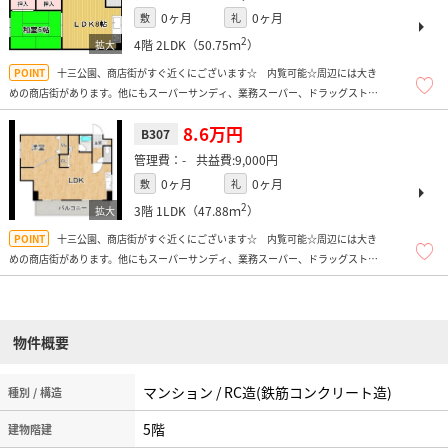
0ヶ月
0ヶ月
敷
礼
2
4階
2LDK（50.75ｍ
）
十三公園、商店街がすぐ近くにございます☆ 内覧可能☆周辺には大き
めの商店街があります。他にもスーパーサンディ、業務スーパー、ドラッグストア
多数、飲食店多数、コンビニ多数、ドン・キホーテなどがあり、便利ですよ！
8.6万円
B307
-
9,000円
0ヶ月
0ヶ月
敷
礼
2
3階
1LDK（47.88ｍ
）
十三公園、商店街がすぐ近くにございます☆ 内覧可能☆周辺には大き
めの商店街があります。他にもスーパーサンディ、業務スーパー、ドラッグストア
多数、飲食店多数、コンビニ多数、ドン・キホーテなどがあり、便利ですよ！
物件概要
マンション / RC造(鉄筋コンクリート造)
種別 / 構造
5階
建物階建