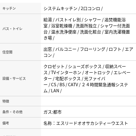
システムキッチン / 2口コンロ /
キッチン
給湯 / バストイレ別 / シャワー / 追焚機能浴
室 / 浴室乾燥機 / 洗面所独立 / シャワー付洗面
バス・トイレ
台 / 温水洗浄便座 / 洗面化粧台 / 室内洗濯機置
き場 /
出窓 / バルコニー / フローリング / ロフト / エア
住空間
コン /
クロゼット / シューズボックス / 収納スペー
ス / TVインターホン / オートロック / エレベー
ター / 宅配ボックス / 光ファイバ
設備・サービス
ー / CS / BS / CATV / ２４時間緊急通報システ
ム / LAN /
特徴
ガス:都市
条件・その他
名称：エスリードオオサカシティーウエスト
備考