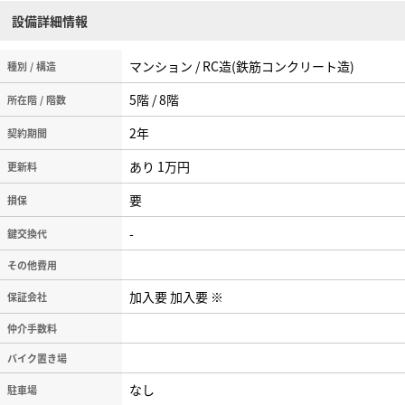
設備詳細情報
マンション / RC造(鉄筋コンクリート造)
種別 / 構造
5階 / 8階
所在階 / 階数
2年
契約期間
あり 1万円
更新料
要
損保
-
鍵交換代
その他費用
加入要 加入要 ※
保証会社
仲介手数料
バイク置き場
なし
駐車場