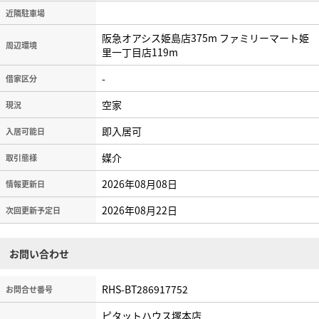
近隣駐車場
阪急オアシス姫島店375m ファミリーマート姫
周辺環境
里一丁目店119m
-
借家区分
空家
現況
即入居可
入居可能日
媒介
取引態様
2026年08月08日
情報更新日
2026年08月22日
次回更新予定日
お問い合わせ
RHS-BT286917752
お問合せ番号
ピタットハウス塚本店