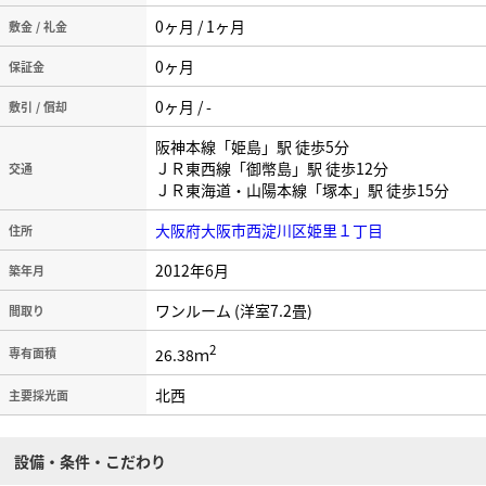
0ヶ月 / 1ヶ月
敷金 / 礼金
0ヶ月
保証金
0ヶ月 / -
敷引 / 償却
阪神本線「姫島」駅 徒歩5分
ＪＲ東西線「御幣島」駅 徒歩12分
交通
ＪＲ東海道・山陽本線「塚本」駅 徒歩15分
大阪府大阪市西淀川区姫里１丁目
住所
2012年6月
築年月
ワンルーム (洋室7.2畳)
間取り
2
26.38ｍ
専有面積
北西
主要採光面
設備・条件・こだわり