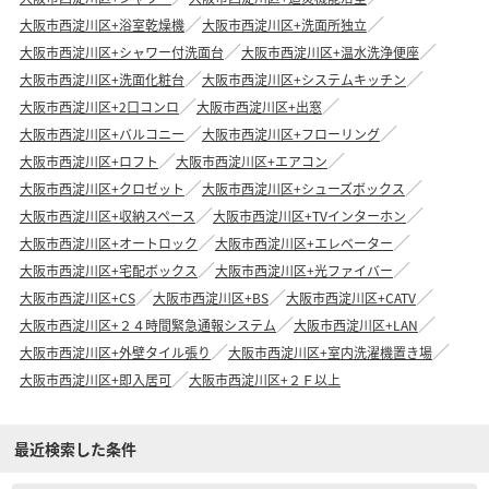
大阪市西淀川区+浴室乾燥機
大阪市西淀川区+洗面所独立
大阪市西淀川区+シャワー付洗面台
大阪市西淀川区+温水洗浄便座
大阪市西淀川区+洗面化粧台
大阪市西淀川区+システムキッチン
大阪市西淀川区+2口コンロ
大阪市西淀川区+出窓
大阪市西淀川区+バルコニー
大阪市西淀川区+フローリング
大阪市西淀川区+ロフト
大阪市西淀川区+エアコン
大阪市西淀川区+クロゼット
大阪市西淀川区+シューズボックス
大阪市西淀川区+収納スペース
大阪市西淀川区+TVインターホン
大阪市西淀川区+オートロック
大阪市西淀川区+エレベーター
大阪市西淀川区+宅配ボックス
大阪市西淀川区+光ファイバー
大阪市西淀川区+CS
大阪市西淀川区+BS
大阪市西淀川区+CATV
大阪市西淀川区+２４時間緊急通報システム
大阪市西淀川区+LAN
大阪市西淀川区+外壁タイル張り
大阪市西淀川区+室内洗濯機置き場
大阪市西淀川区+即入居可
大阪市西淀川区+２Ｆ以上
最近検索した条件