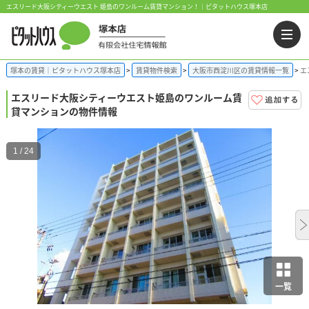
エスリード大阪シティーウエスト 姫島のワンルーム賃貸マンション！｜ピタットハウス塚本店
塚本の賃貸｜ピタットハウス塚本店
賃貸物件検索
大阪市西淀川区の賃貸情報一覧
エ
エスリード大阪シティーウエスト
姫島のワンルーム賃
貸マンションの物件情報
1 / 24
一覧