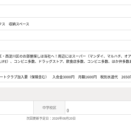
クス
収納スペース
区・西淀川区のお部屋探しは当社へ！周辺にはスーパー（マンダイ、マルハチ、オ
LIFE）、コンビニ多数、ドラッグストア、飲食店多数、コンビニ多数、ほか弁多数
トクラブ加入要（保険含む） 入会金3000円 月額1600円 税別水道代 2650
中学校区
()
次回更新予定日：2026年08月20日