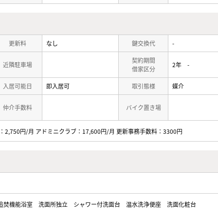
更新料
なし
鍵交換代
-
契約期間
近隣駐車場
2年 -
借家区分
入居可能日
即入居可
取引態様
媒介
仲介手数料
バイク置き場
：2,750円/月 アドミニクラブ：17,600円/月 更新事務手数料：3300円
追焚機能浴室
洗面所独立
シャワー付洗面台
温水洗浄便座
洗面化粧台