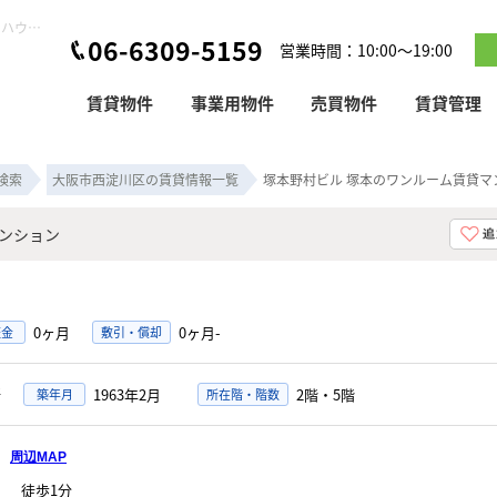
塚本野村ビル 塚本のワンルーム賃貸マンション！｜ピタットハウス塚本店
06-6309-5159
営業時間：10:00～19:00
賃貸物件
事業用物件
売買物件
賃貸管理
検索
大阪市西淀川区の賃貸情報一覧
塚本野村ビル 塚本のワンルーム賃貸マ
ンション
0ヶ月
0ヶ月-
証金
敷引・償却
2
1963年2月
2階・5階
築年月
所在階・階数
目
周辺MAP
」
徒歩1分