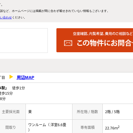
す。
談など、ホームページには掲載が間に合わず載せきれていない情報もございます。
い合わせ
ください。
３丁目
周辺MAP
本駅」
徒歩1分
歩15分
8分
主要採光面
東
所在階 / 階数
2階 / 5階
ワンルーム（ 洋室6.6畳
2
間取り
専有面積
22.76ｍ
）