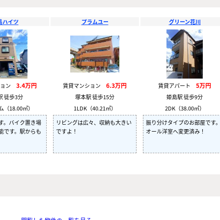
島ハイツ
プラムユー
グリーン花川
3.4万円
6.3万円
5万円
ション
賃貸マンション
賃貸アパート
駅 徒歩3分
塚本駅 徒歩15分
姫島駅 徒歩9分
（18.00㎡）
1LDK（40.21㎡）
2DK（38.00㎡）
す。バイク置き場
リビングは広々、収納も大きい
振り分けタイプのお部屋です
能です。駅からも
ですよ！
オール洋室へ変更済み！