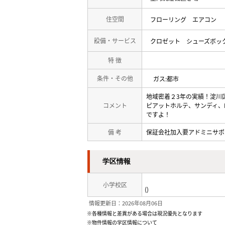
住空間
フローリング
エアコン
設備・サービス
クロゼット
シューズボッ
特 徴
条件・その他
ガス:都市
地域密着２3年の実績！淀川
コメント
ピアットホルテ、サンディ、
ですよ！
備 考
保証会社加入要アドミニサポー
学区情報
小学校区
()
情報更新日：2026年08月06日
※各種情報と差異がある場合は現況優先となります
※物件情報の学区情報について