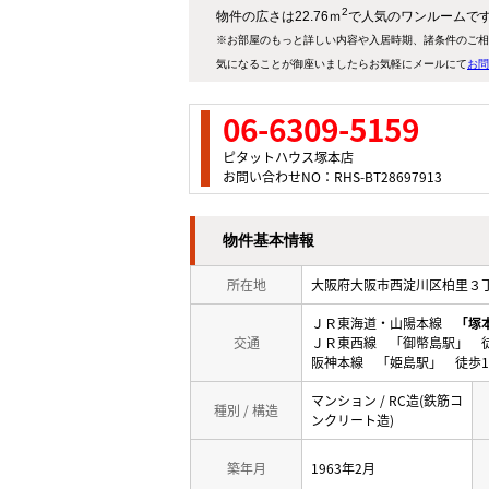
2
物件の広さは22.76ｍ
で人気のワンルームで
※お部屋のもっと詳しい内容や入居時期、諸条件のご相
気になることが御座いましたらお気軽にメールにて
お問
06-6309-5159
ピタットハウス塚本店
お問い合わせNO：RHS-BT28697913
物件基本情報
所在地
大阪府大阪市西淀川区柏里
ＪＲ東海道・山陽本線
「塚
交通
ＪＲ東西線 「御幣島駅」 徒
阪神本線 「姫島駅」 徒歩1
マンション / RC造(鉄筋コ
種別 / 構造
ンクリート造)
築年月
1963年2月