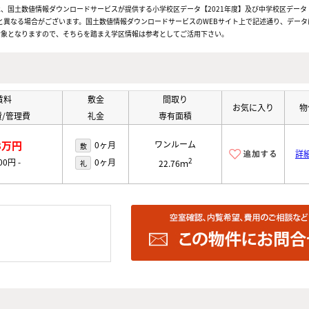
、国土数値情報ダウンロードサービスが提供する小学校区データ【2021年度】及び中学校区データ【
と異なる場合がございます。国土数値情報ダウンロードサービスのWEBサイト上で記述通り、データ
対象となりますので、そちらを踏まえ学区情報は参考としてご活用下さい。
賃料
敷金
間取り
お気に入り
物
/管理費
礼金
専有面積
8万円
ワンルーム
0ヶ月
敷
詳
2
000円
-
0ヶ月
礼
22.76ｍ