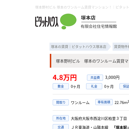
塚本の賃貸｜ピタットハウス塚本店
賃貸物件
塚本野村ビル 塚本のワンルーム賃貸マ
4.8万円
3,000円
0ヶ月
0ヶ月
敷金
礼金
保
ワンルーム
専有面積
22.76ｍ
間取り
大阪府大阪市西淀川区柏里３丁
所在地
ＪＲ東海道・山陽本線
「塚本駅
交通