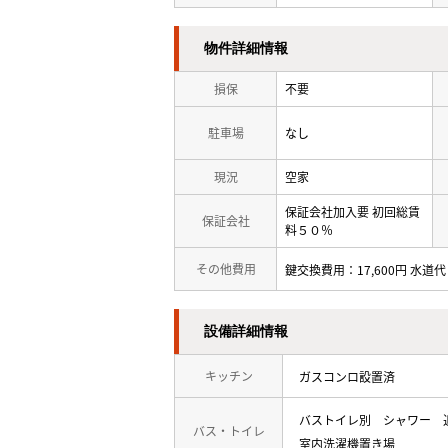
物件詳細情報
損保
不要
駐車場
なし
現況
空家
保証会社加入要 初回総賃
保証会社
料５０％
その他費用
鍵交換費用：17,600円 水道代
設備詳細情報
キッチン
ガスコンロ設置済
バストイレ別
シャワー
バス・トイレ
室内洗濯機置き場