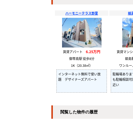
ハーモニーテラス野里
姫
6.25万円
賃貸アパート
賃貸マン
御幣島駅 徒歩8分
姫島
1K（20.38㎡）
ワンルーム
インターネット無料で使い放
駐輪場ありま
題 デザイナーズアパート
も駐輪相談可
近い
閲覧した物件の履歴