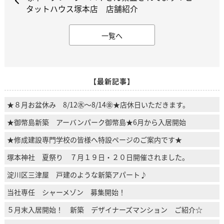
タットハウス塚本店 店舗紹介
一覧へ
【最新記事】
★８月お盆休み 8/12㊌～8/14㊎★店休日いただきます。
★御幣島新築 アーバンパーク御幣島★6月から入居開始
★修成建設専門学校の皆様へ特設ページのご案内です★
塚本神社 夏祭り ７月１９日・２０日開催されました。
淀川区三津屋 戸建のような新築アパート♪
当社専任 シャーメゾン 募集開始！
５月末入居開始！ 新築 デザイナーズマンション ご紹介☆