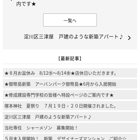
内です★
一覧へ
淀川区三津屋 戸建のような新築アパート♪
【最新記事】
★８月お盆休み 8/12㊌～8/14㊎★店休日いただきます。
★御幣島新築 アーバンパーク御幣島★6月から入居開始
★修成建設専門学校の皆様へ特設ページのご案内です★
塚本神社 夏祭り ７月１９日・２０日開催されました。
淀川区三津屋 戸建のような新築アパート♪
当社専任 シャーメゾン 募集開始！
５月末入居開始！ 新築 デザイナーズマンション ご紹介☆