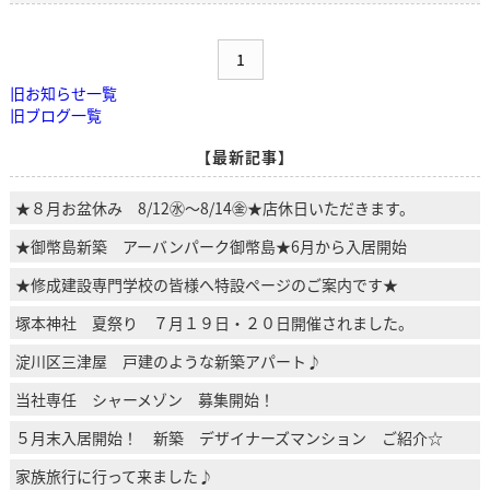
1
旧お知らせ一覧
旧ブログ一覧
【最新記事】
★８月お盆休み 8/12㊌～8/14㊎★店休日いただきます。
★御幣島新築 アーバンパーク御幣島★6月から入居開始
★修成建設専門学校の皆様へ特設ページのご案内です★
塚本神社 夏祭り ７月１９日・２０日開催されました。
淀川区三津屋 戸建のような新築アパート♪
当社専任 シャーメゾン 募集開始！
５月末入居開始！ 新築 デザイナーズマンション ご紹介☆
家族旅行に行って来ました♪