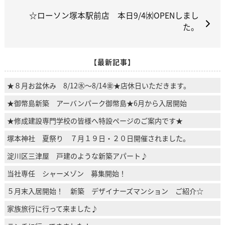
☆ローソン塚本駅前店 本日9/4㈬OPENしまし
た。
【最新記事】
★８月お盆休み 8/12㊌～8/14㊎★店休日いただきます。
★御幣島新築 アーバンパーク御幣島★6月から入居開始
★修成建設専門学校の皆様へ特設ページのご案内です★
塚本神社 夏祭り ７月１９日・２０日開催されました。
淀川区三津屋 戸建のような新築アパート♪
当社専任 シャーメゾン 募集開始！
５月末入居開始！ 新築 デザイナーズマンション ご紹介☆
家族旅行に行って来ました♪