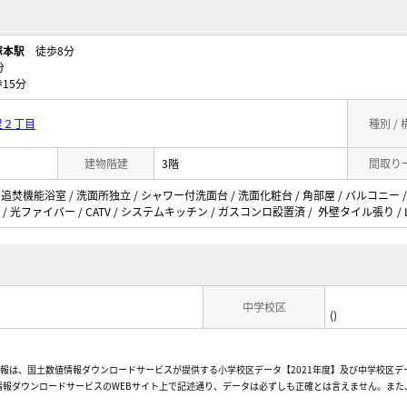
塚本駅
徒歩8分
分
15分
里２丁目
種別 /
建物階建
3階
間取り
 追焚機能浴室 / 洗面所独立 / シャワー付洗面台 / 洗面化粧台 / 角部屋 / バルコニー /
/ 光ファイバー / CATV / システムキッチン / ガスコンロ設置済 / 外壁タイル張り / L
中学校区
()
情報は、国土数値情報ダウンロードサービスが提供する小学校区データ【2021年度】及び中学校区デ
報ダウンロードサービスのWEBサイト上で記述通り、データは必ずしも正確とは言えません。また、