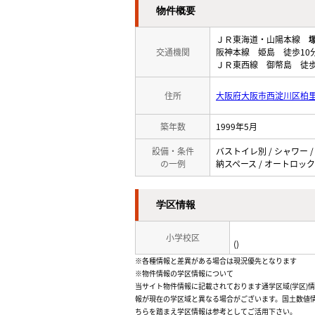
物件概要
ＪＲ東海道・山陽本線
交通機関
阪神本線 姫島 徒歩10
ＪＲ東西線 御幣島 徒歩
住所
大阪府大阪市西淀川区柏
築年数
1999年5月
設備・条件
バストイレ別 / シャワー /
の一例
納スペース / オートロック 
学区情報
小学校区
()
※各種情報と差異がある場合は現況優先となります
※物件情報の学区情報について
当サイト物件情報に記載されております通学区域(学区)
報が現在の学区域と異なる場合がございます。国土数値情
ちらを踏まえ学区情報は参考としてご活用下さい。