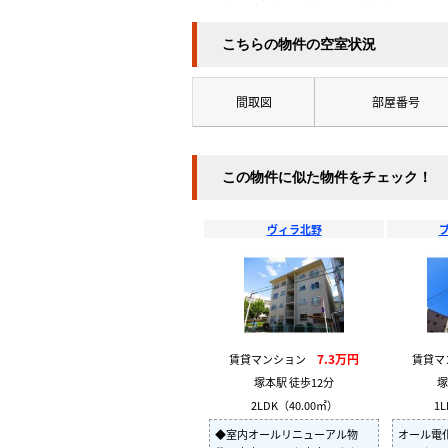
こちらの物件の空室状況
間取図
部屋番号
この物件に似た物件をチェック！
ヴィラ北野
7.3万円
賃貸マンション
賃貸
塚本駅 徒歩12分
塚
2LDK（40.00㎡）
1L
◆室内オールリニューアル物
オール電