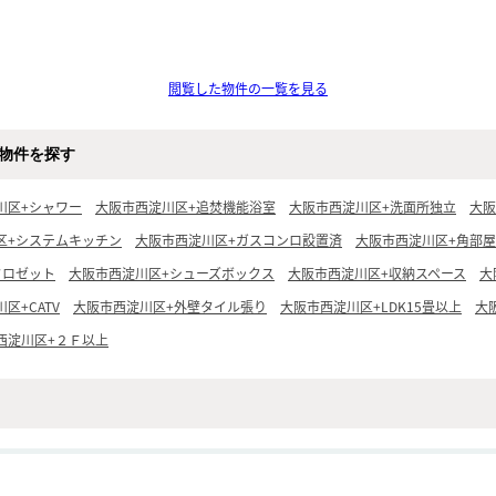
閲覧した物件の一覧を見る
物件を探す
川区+シャワー
大阪市西淀川区+追焚機能浴室
大阪市西淀川区+洗面所独立
大阪
区+システムキッチン
大阪市西淀川区+ガスコンロ設置済
大阪市西淀川区+角部屋
クロゼット
大阪市西淀川区+シューズボックス
大阪市西淀川区+収納スペース
大
区+CATV
大阪市西淀川区+外壁タイル張り
大阪市西淀川区+LDK15畳以上
大
西淀川区+２Ｆ以上