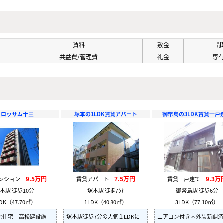
賃料
敷金
間
共益費/管理費
礼金
専
ブロッサム十三
塚本の1LDK賃貸アパート
御幣島の3LDK賃貸一戸
9.5万円
7.5万円
9.3万
マンション
賃貸アパート
賃貸一戸建て
本駅 徒歩10分
塚本駅 徒歩7分
御幣島駅 徒歩6分
DK（47.70㎡）
1LDK（40.80㎡）
3LDK（77.10㎡）
化住宅 高松建設施
塚本駅徒歩7分の人気１LDKに
エアコン付き内外装新調済