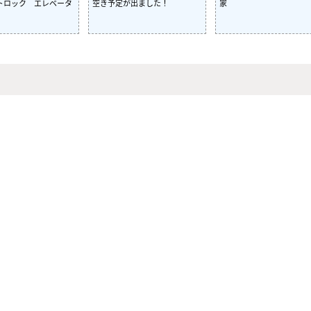
トロック エレベータ
空き予定が出ました！
家