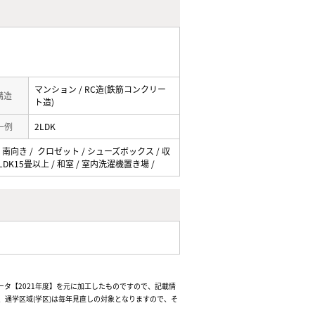
マンション / RC造(鉄筋コンクリー
 構造
ト造)
一例
2LDK
 南向き / クロゼット / シューズボックス / 収
DK15畳以上 / 和室 / 室内洗濯機置き場 /
ータ【2021年度】を元に加工したものですので、記載情
通学区域(学区)は毎年見直しの対象となりますので、そ