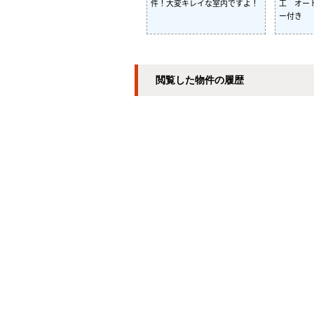
件！大変キレイな室内ですよ！
工 オー
ー付き
閲覧した物件の履歴