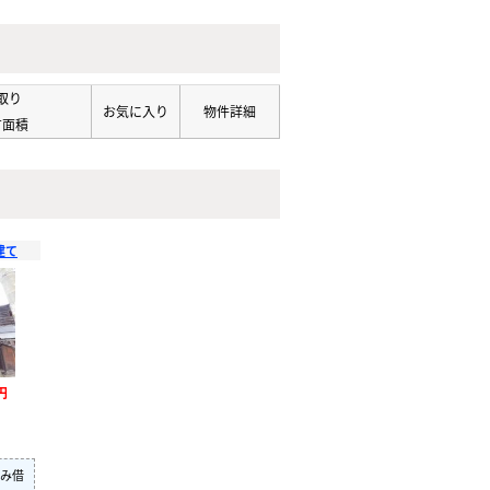
取り
お気に入り
物件詳細
有面積
建て
円
み借