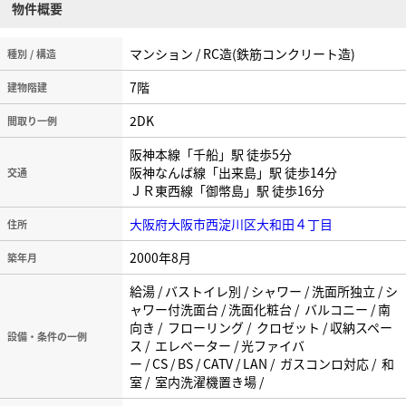
物件概要
マンション / RC造(鉄筋コンクリート造)
種別 / 構造
7階
建物階建
2DK
間取り一例
阪神本線「千船」駅 徒歩5分
阪神なんば線「出来島」駅 徒歩14分
交通
ＪＲ東西線「御幣島」駅 徒歩16分
大阪府大阪市西淀川区大和田４丁目
住所
2000年8月
築年月
給湯 / バストイレ別 / シャワー / 洗面所独立 / シ
ャワー付洗面台 / 洗面化粧台 / バルコニー / 南
向き / フローリング / クロゼット / 収納スペー
設備・条件の一例
ス / エレベーター / 光ファイバ
ー / CS / BS / CATV / LAN / ガスコンロ対応 / 和
室 / 室内洗濯機置き場 /