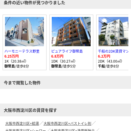
条件の近い物件が見つかりました
ハーモニーテラス野里
ピュアライフ御幣島
6.25万円
6.8万円
6.2万円
1K（20.38㎡）
1DK（30.27㎡）
2DK（43.00㎡）
御幣島
/徒歩8分
御幣島
/徒歩5分
千船
/徒歩8分
今まで閲覧した物件
大阪市西淀川区の賃貸を探す
大阪市西淀川区+給湯
大阪市西淀川区+バストイレ別
大阪市西淀川区+シャワー
大阪市西淀川区+洗面所独立